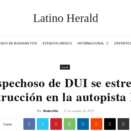
Latino Herald
INTERNACIONAL
TADO DE WASHINGTON
ESTADOS UNIDOS
DEPORTE
Local
pechoso de DUI se estre
trucción en la autopista 
Por
Redacción
-
21 de octubre de 2025
Cuota