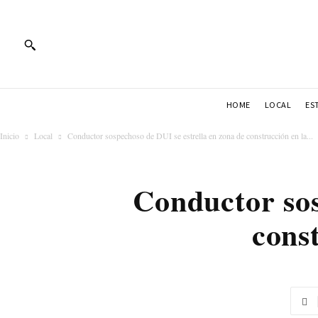
HOME
LOCAL
ES
Inicio
Local
Conductor sospechoso de DUI se estrella en zona de construcción en la...
Conductor sos
cons