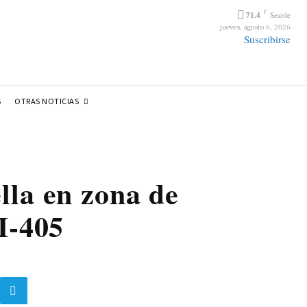
F
71.4
Seattle
jueves, agosto 6, 2026
Suscribirse
OTRAS NOTICIAS
S
lla en zona de
I-405