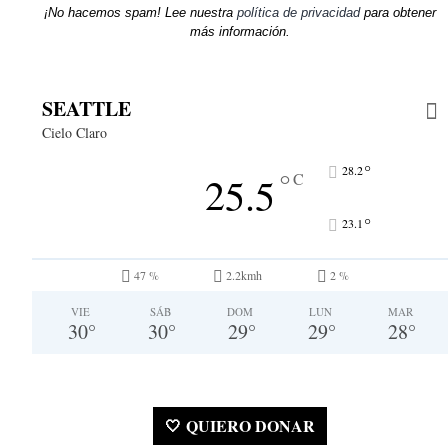
¡No hacemos spam! Lee nuestra
política de privacidad
para obtener
más información.
SEATTLE
Cielo Claro
°
28.2
°
25.5
C
°
23.1
47 %
2.2kmh
2 %
VIE
SÁB
DOM
LUN
MAR
30
°
30
°
29
°
29
°
28
°
🤍 QUIERO DONAR