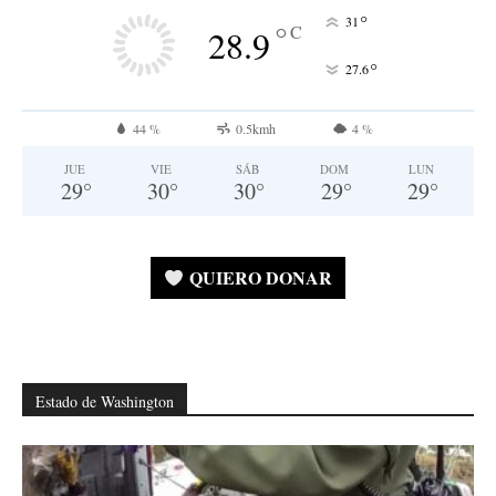
°
31
°
C
28.9
°
27.6
44 %
0.5kmh
4 %
JUE
VIE
SÁB
DOM
LUN
29
°
30
°
30
°
29
°
29
°
QUIERO DONAR
Estado de Washington