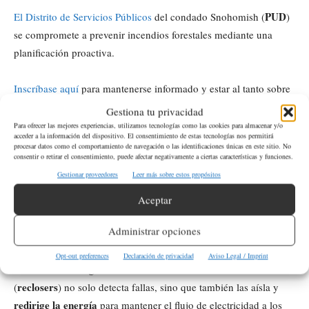
PUD
El Distrito de Servicios Públicos
del condado Snohomish (
)
se compromete a prevenir incendios forestales mediante una
planificación proactiva.
Inscríbase aquí
para mantenerse informado y estar al tanto sobre
interrupciones de energía.
Gestiona tu privacidad
Para ofrecer las mejores experiencias, utilizamos tecnologías como las cookies para almacenar y/o
acceder a la información del dispositivo. El consentimiento de estas tecnologías nos permitirá
procesar datos como el comportamiento de navegación o las identificaciones únicas en este sitio. No
consentir o retirar el consentimiento, puede afectar negativamente a ciertas características y funciones.
SnoSMART
Beneficios del proyecto
más allá
Gestionar proveedores
Leer más sobre estos propósitos
de la prevención de incendios
Aceptar
mitigación y prevención de
Además de su papel crucial en la
Administrar opciones
incendios forestales
SnoSMART
, el proyecto
cuenta con
beneficios adicionales para los clientes. En esta red inteligente, la
Opt-out preferences
Declaración de privacidad
Aviso Legal / Imprint
avanzada tecnología de los reconectadores automáticos
reclosers
(
) no solo detecta fallas, sino que también las aísla y
redirige la energía
para mantener el flujo de electricidad a los