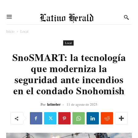
Latino Herald
Inicio
Local
Local
SnoSMART: la tecnología
que moderniza la
seguridad ante incendios
en el condado Snohomish
Por
latinoher
-
11 de agosto de 2025