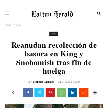
Latino Herald
Inicio
Local
Local
Reanudan recolección de
basura en King y
Snohomish tras fin de
huelga
Por
Leopoldo Morales
-
21 de julio de 2025