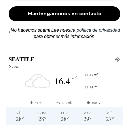
¡No hacemos spam! Lee nuestra
política de privacidad
para obtener más información.
SEATTLE
Nubes
°
17.9
°
C
16.4
°
14.7
84 %
1.3kmh
100 %
SÁB
DOM
LUN
MAR
MIÉ
28
°
28
°
28
°
29
°
27
°