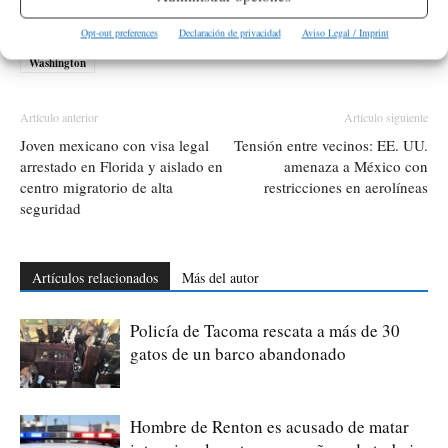
Opt-out preferences
Declaración de privacidad
Aviso Legal / Imprint
ETIQUETAS
Basura
Huelga
reciclaje
Republic Services
Washington
Artículo anterior
Artículo siguiente
Joven mexicano con visa legal
Tensión entre vecinos: EE. UU.
arrestado en Florida y aislado en
amenaza a México con
centro migratorio de alta
restricciones en aerolíneas
seguridad
Artículos relacionados
Más del autor
Policía de Tacoma rescata a más de 30
gatos de un barco abandonado
Hombre de Renton es acusado de matar