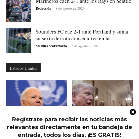
Marineros caen 2-1 ante los Rays en Seattle
Redacción
-
8 de agosto de 2026
Sounders FC cae 2-1 ante Portland y suma
su sexta derrota consecutiva en la...
Marines Scaramazza
-
2 de agosto de 2026
Estados Unidos
Regístrate para recibir las noticias más
relevantes directamente en tu bandeja de
Hunter Biden habla del cáncer de
Qué saber del nuevo intento de
su padre que avanzó hasta...
Trump de limitar la ciudadanía...
entrada, todos los días, ¡ES GRATIS!