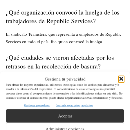
¿Qué organización convocó la huelga de los
trabajadores de Republic Services?
El sindicato Teamsters, que representa a empleados de Republic
Services en todo el país, fue quien convocó la huelga.
¿Qué ciudades se vieron afectadas por los
retrasos en la recolección de basura?
Gestiona tu privacidad
Ciudades como Bellevue, Kent, Edmonds, Lynnwood y Renton,
Para ofrecer las mejores experiencias, utilizamos tecnologías como las cookies para almacenar y/o
entre otras en el área metropolitana de Seattle, sufrieron retrasos
acceder a la información del dispositivo. El consentimiento de estas tecnologías nos permitirá
procesar datos como el comportamiento de navegación o las identificaciones únicas en este sitio. No
en la recolección.
consentir o retirar el consentimiento, puede afectar negativamente a ciertas características y funciones.
Gestionar proveedores
Leer más sobre estos propósitos
Si ves algún error de cualquier tipo en esta información
Aceptar
puedes escribirnos al email:
info@latinoherald.com
Administrar opciones