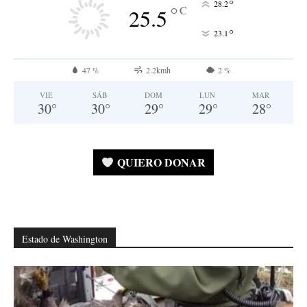
°
28.2
°
C
25.5
°
23.1
47 %
2.2kmh
2 %
VIE
SÁB
DOM
LUN
MAR
30
°
30
°
29
°
29
°
28
°
QUIERO DONAR
Estado de Washington