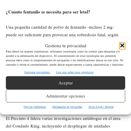
¿Cuánto fentanilo se necesita para ser letal?
Una pequeña cantidad de polvo de fentanilo -incluso 2 mg-
puede ser suficiente para provocar una sobredosis fatal, según
datos de la DEA.
Gestiona tu privacidad
Para ofrecer las mejores experiencias, utilizamos tecnologías como las cookies para almacenar y/o
acceder a la información del dispositivo. El consentimiento de estas tecnologías nos permitirá
¿Por qué el fentanilo es tan peligroso?
procesar datos como el comportamiento de navegación o las identificaciones únicas en este sitio. No
consentir o retirar el consentimiento, puede afectar negativamente a ciertas características y funciones.
fentanilo
El
es entre 50 y 100 veces más potente que la morfina.
Gestionar proveedores
Leer más sobre estos propósitos
Su potencia hace que una sobredosis ocurra rápidamente,
Aceptar
dificultando la intervención médica oportuna.
Administrar opciones
¿Cuál es el rol del Precinto 4 en estas investigaciones?
Opt-out preferences
Declaración de privacidad
Aviso Legal / Imprint
El Precinto 4 lidera varias investigaciones antidrogas en el área
del Condado King, incluyendo el despliegue de unidades