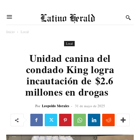
Latino Herald
Inicio
Local
Local
Unidad canina del
condado King logra
incautación de $2.6
millones en drogas
Por
Leopoldo Morales
-
31 de mayo de 2025