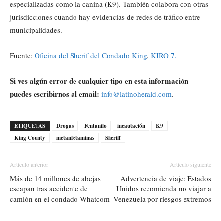
especializadas como la canina (K9). También colabora con otras
jurisdicciones cuando hay evidencias de redes de tráfico entre
municipalidades.
Fuente:
Oficina del Sherif del Condado King
,
KIRO 7.
Si ves algún error de cualquier tipo en esta información
puedes escribirnos al email:
info@latinoherald.com
.
ETIQUETAS
Drogas
Fentanilo
incautación
K9
King County
metanfetaminas
Sheriff
Artículo anterior
Artículo siguiente
Más de 14 millones de abejas
Advertencia de viaje: Estados
escapan tras accidente de
Unidos recomienda no viajar a
camión en el condado Whatcom
Venezuela por riesgos extremos