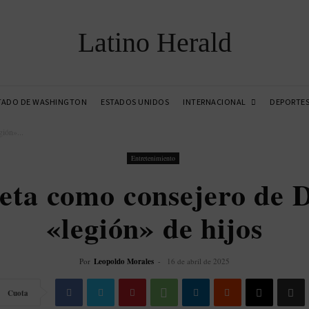
Latino Herald
INTERNACIONAL
TADO DE WASHINGTON
ESTADOS UNIDOS
DEPORTE
ión»...
Entretenimiento
ceta como consejero de 
«legión» de hijos
Por
Leopoldo Morales
-
16 de abril de 2025
Cuota