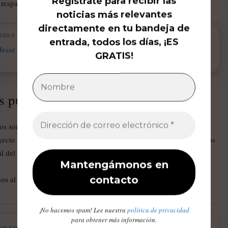
Regístrate para recibir las
 respalden su causa poblacional.
noticias más relevantes
directamente en tu bandeja de
IDAD
entrada, todos los días, ¡ES
GRATIS!
s público
Musk
rdos son manejados por un equipo cercano a
, que prioriza el
yecto poblacional cobra notoriedad, nuevas revelaciones sobre estos
nal del magnate tecnológico más influyente del mundo.
nos al email: info@latinoherald.com.
¡No hacemos spam! Lee nuestra
política de privacidad
para obtener más información.