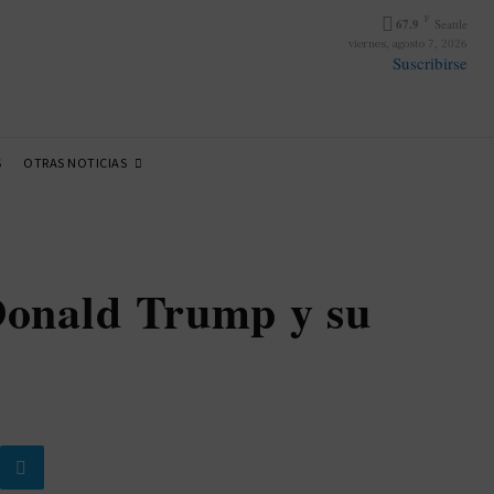
F
67.9
Seattle
viernes, agosto 7, 2026
Suscribirse
OTRAS NOTICIAS
S
Donald Trump y su