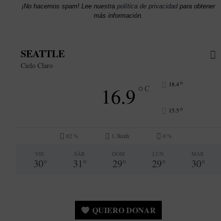
¡No hacemos spam! Lee nuestra
política de privacidad
para obtener
más información.
SEATTLE
Cielo Claro
°
18.4
°
16.9
C
°
15.5
82 %
1.3kmh
0 %
VIE
SÁB
DOM
LUN
MAR
30
°
31
°
29
°
29
°
30
°
QUIERO DONAR