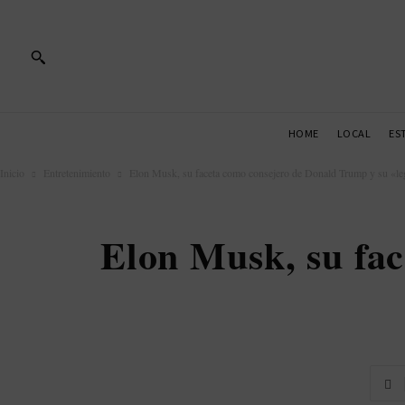
HOME
LOCAL
ES
Inicio
Entretenimiento
Elon Musk, su faceta como consejero de Donald Trump y su «leg
Elon Musk, su fa