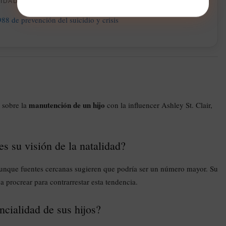
CIDAD
manutención de un hijo
 sobre la
con la influencer Ashley St. Clair,
es su visión de la natalidad?
 aunque fuentes cercanas sugieren que podría ser un número mayor. Su
a procrear para contrarrestar esta tendencia.
cialidad de sus hijos?