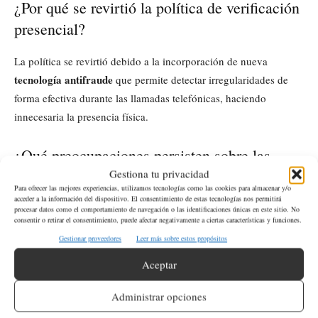
¿Por qué se revirtió la política de verificación
presencial?
La política se revirtió debido a la incorporación de nueva
tecnología antifraude
que permite detectar irregularidades de
forma efectiva durante las llamadas telefónicas, haciendo
innecesaria la presencia física.
¿Qué preocupaciones persisten sobre las
políticas del Seguro Social?
Gestiona tu privacidad
Para ofrecer las mejores experiencias, utilizamos tecnologías como las cookies para almacenar y/o
acceder a la información del dispositivo. El consentimiento de estas tecnologías nos permitirá
A pesar de la mejora en la verificación, persisten preocupaciones
procesar datos como el comportamiento de navegación o las identificaciones únicas en este sitio. No
consentir o retirar el consentimiento, puede afectar negativamente a ciertas características y funciones.
sobre la posibilidad de retención de pagos por errores
Gestionar proveedores
Leer más sobre estos propósitos
administrativos y la reducción de personal de atención al
Aceptar
público.
Administrar opciones
ETIQUETAS
Seguro Social
USA