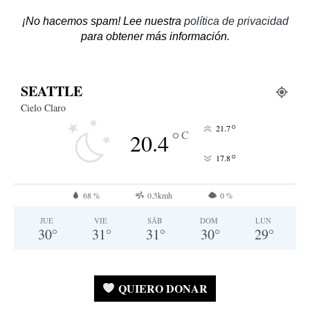
¡No hacemos spam! Lee nuestra
política de privacidad
para obtener más información.
SEATTLE
Cielo Claro
°
21.7
°
C
20.4
°
17.8
68 %
0.5kmh
0 %
JUE
VIE
SÁB
DOM
LUN
30
°
31
°
31
°
30
°
29
°
QUIERO DONAR