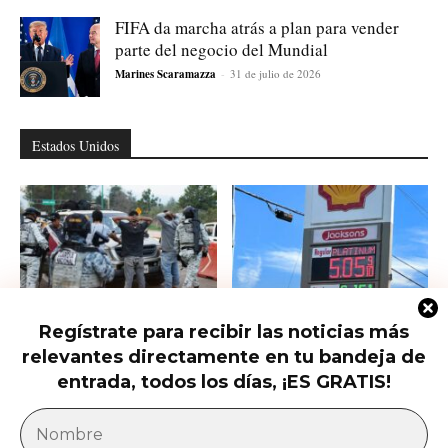
FIFA da marcha atrás a plan para vender
parte del negocio del Mundial
Marines Scaramazza
-
31 de julio de 2026
Estados Unidos
Regístrate para recibir las noticias más
Ofrecen 25 millones por el nuevo
Las petroleras siguen haciendo su
relevantes directamente en tu bandeja de
líder del CJNG y hay...
agosto: El conflicto con Irán
dispara...
entrada, todos los días, ¡ES GRATIS!
América Latina