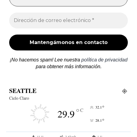
¡No hacemos spam! Lee nuestra
política de privacidad
para obtener más información.
SEATTLE
Cielo Claro
°
32.1
°
C
29.9
°
28.1
41 %
3.6kmh
1 %