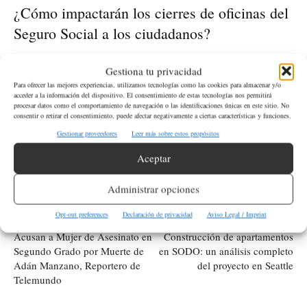
¿Cómo impactarán los cierres de oficinas del
Seguro Social a los ciudadanos?
Los cierres de oficinas podrían dificultar el acceso a los servicios
Gestiona tu privacidad
esenciales, especialmente para adultos mayores, residentes de
Para ofrecer las mejores experiencias, utilizamos tecnologías como las cookies para almacenar y/o
acceder a la información del dispositivo. El consentimiento de estas tecnologías nos permitirá
zonas rurales, personas con discapacidades y aquellos con
procesar datos como el comportamiento de navegación o las identificaciones únicas en este sitio. No
consentir o retirar el consentimiento, puede afectar negativamente a ciertas características y funciones.
acceso limitado a internet o transporte, generando preocupación
Gestionar proveedores
Leer más sobre estos propósitos
entre los grupos de defensa.
Aceptar
ETIQUETAS
Beneficios
Seguro Social
Administrar opciones
Opt-out preferences
Declaración de privacidad
Aviso Legal / Imprint
Artículo anterior
Artículo siguiente
Acusan a Mujer de Asesinato en
Construcción de apartamentos
Segundo Grado por Muerte de
en SODO: un análisis completo
Adán Manzano, Reportero de
del proyecto en Seattle
Telemundo