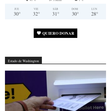
JUE
VIE
SÁB
DOM
LUN
30
°
32
°
31
°
30
°
28
°
QUIERO DONAR
Estado de Washington