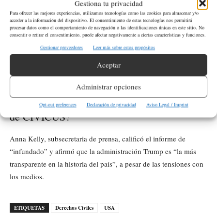
¿Qué acciones del gobierno de Trump son
Gestiona tu privacidad
mencionadas por CIVICUS?
Para ofrecer las mejores experiencias, utilizamos tecnologías como las cookies para almacenar y/o
acceder a la información del dispositivo. El consentimiento de estas tecnologías nos permitirá
procesar datos como el comportamiento de navegación o las identificaciones únicas en este sitio. No
consentir o retirar el consentimiento, puede afectar negativamente a ciertas características y funciones.
CIVICUS
menciona la reducción de contratos de ayuda exterior,
Gestionar proveedores
Leer más sobre estos propósitos
la eliminación de programas de diversidad, equidad e inclusión,
y las respuestas gubernamentales a protestas, como la represión
Aceptar
de campamentos universitarios.
Administrar opciones
¿Por qué la Casa Blanca rechaza el informe
Opt-out preferences
Declaración de privacidad
Aviso Legal / Imprint
de CIVICUS?
Anna Kelly, subsecretaria de prensa, calificó el informe de
“infundado” y afirmó que la administración Trump es “la más
transparente en la historia del país”, a pesar de las tensiones con
los medios.
ETIQUETAS
Derechos Civiles
USA