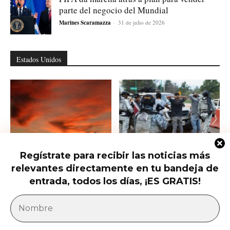
parte del negocio del Mundial
Marines Scaramazza
-
31 de julio de 2026
Estados Unidos
Regístrate para recibir las noticias más
Trump presiona al Senado para
Ofrecen 25 millones por el nuevo
relevantes directamente en tu bandeja de
aprobar el horario de verano
líder del CJNG
permanente...
entrada, todos los días, ¡ES GRATIS!
América Latina