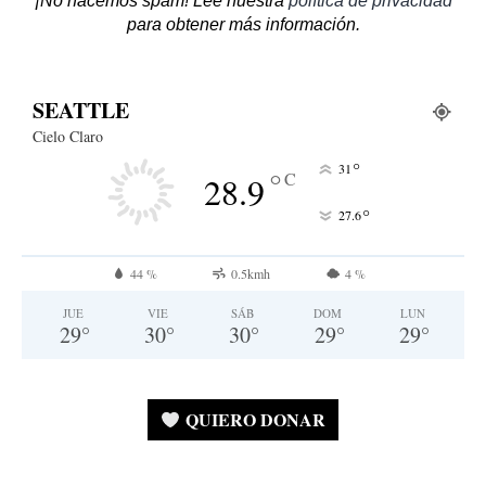
¡No hacemos spam! Lee nuestra
política de privacidad
para obtener más información.
SEATTLE
Cielo Claro
°
31
°
C
28.9
°
27.6
44 %
0.5kmh
4 %
JUE
VIE
SÁB
DOM
LUN
29
°
30
°
30
°
29
°
29
°
QUIERO DONAR