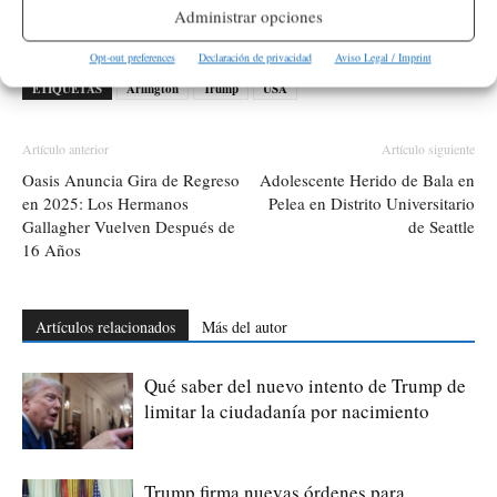
Administrar opciones
política.
Opt-out preferences
Declaración de privacidad
Aviso Legal / Imprint
ETIQUETAS
Arlington
Trump
USA
Artículo anterior
Artículo siguiente
Oasis Anuncia Gira de Regreso
Adolescente Herido de Bala en
en 2025: Los Hermanos
Pelea en Distrito Universitario
Gallagher Vuelven Después de
de Seattle
16 Años
Artículos relacionados
Más del autor
Qué saber del nuevo intento de Trump de
limitar la ciudadanía por nacimiento
Trump firma nuevas órdenes para