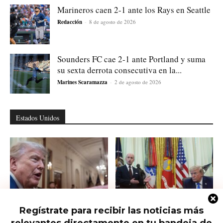
Marineros caen 2-1 ante los Rays en Seattle
Redacción
-
8 de agosto de 2026
Sounders FC cae 2-1 ante Portland y suma
su sexta derrota consecutiva en la...
Marines Scaramazza
-
2 de agosto de 2026
Estados Unidos
Regístrate para recibir las noticias más
Qué saber del nuevo intento de
Trump firma nuevas órdenes para