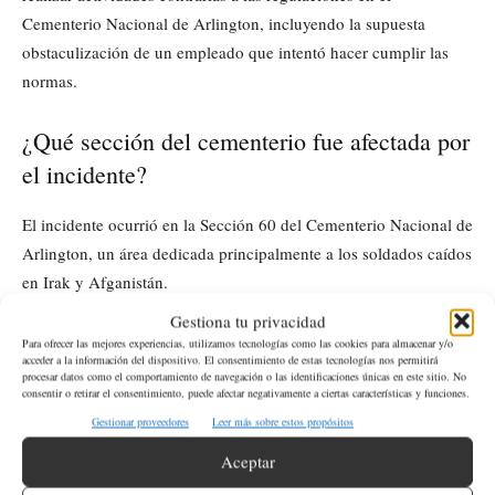
Cementerio Nacional de Arlington, incluyendo la supuesta
obstaculización de un empleado que intentó hacer cumplir las
normas.
¿Qué sección del cementerio fue afectada por
el incidente?
El incidente ocurrió en la Sección 60 del Cementerio Nacional de
Arlington, un área dedicada principalmente a los soldados caídos
en Irak y Afganistán.
Gestiona tu privacidad
¿Cuál fue la reacción de los grupos de
Para ofrecer las mejores experiencias, utilizamos tecnologías como las cookies para almacenar y/o
acceder a la información del dispositivo. El consentimiento de estas tecnologías nos permitirá
veteranos ante este incidente?
procesar datos como el comportamiento de navegación o las identificaciones únicas en este sitio. No
consentir o retirar el consentimiento, puede afectar negativamente a ciertas características y funciones.
Gestionar proveedores
Leer más sobre estos propósitos
Algunos grupos de veteranos criticaron las acciones de la
campaña de Trump, enfatizando que el Cementerio de Arlington
Aceptar
es un santuario nacional que debe mantenerse al margen de la