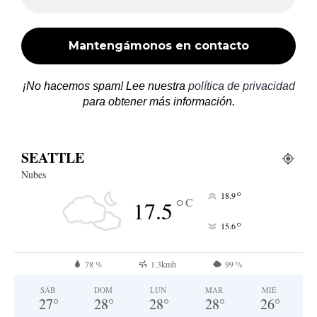
¡No hacemos spam! Lee nuestra
política de privacidad
para obtener más información.
SEATTLE
Nubes
°
18.9
°
C
17.5
°
15.6
78 %
1.3kmh
99 %
SÁB
DOM
LUN
MAR
MIÉ
27
°
28
°
28
°
28
°
26
°