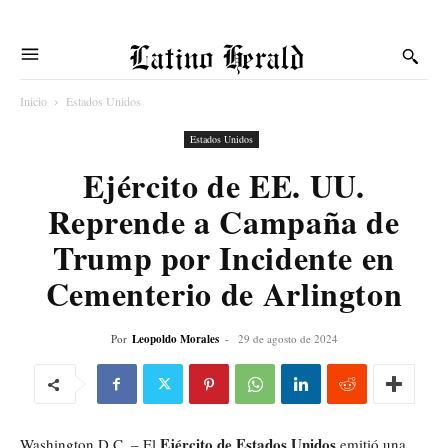
Latino Herald
Inicio
Estados Unidos
Estados Unidos
Ejército de EE. UU.
Reprende a Campaña de
Trump por Incidente en
Cementerio de Arlington
Por
Leopoldo Morales
-
29 de agosto de 2024
Ejército de Estados Unidos
Washington D.C. – El
emitió una