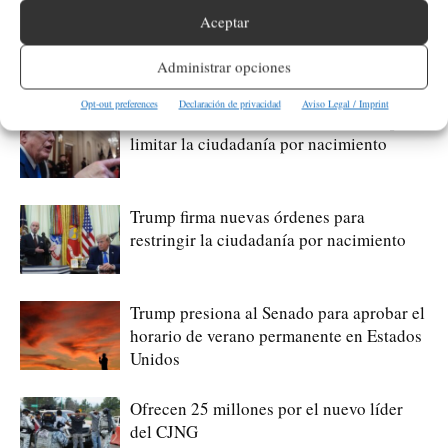
Aceptar
Hunter Biden habla del cáncer de su
padre que avanzó hasta los huesos
Administrar opciones
Opt-out preferences
Declaración de privacidad
Aviso Legal / Imprint
Qué saber del nuevo intento de Trump de
limitar la ciudadanía por nacimiento
Trump firma nuevas órdenes para
restringir la ciudadanía por nacimiento
Trump presiona al Senado para aprobar el
horario de verano permanente en Estados
Unidos
Ofrecen 25 millones por el nuevo líder
del CJNG