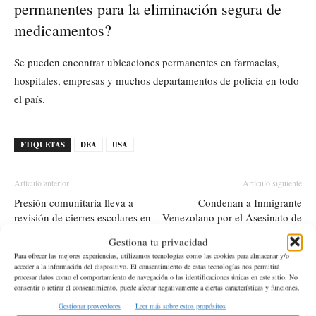
permanentes para la eliminación segura de
medicamentos?
Se pueden encontrar ubicaciones permanentes en farmacias,
hospitales, empresas y muchos departamentos de policía en todo
el país.
ETIQUETAS
DEA
USA
Artículo anterior
Artículo siguiente
Presión comunitaria lleva a
Condenan a Inmigrante
revisión de cierres escolares en
Venezolano por el Asesinato de
Seattle
Laken Riley en el Campus de
Gestiona tu privacidad
Georgia
Para ofrecer las mejores experiencias, utilizamos tecnologías como las cookies para almacenar y/o
acceder a la información del dispositivo. El consentimiento de estas tecnologías nos permitirá
procesar datos como el comportamiento de navegación o las identificaciones únicas en este sitio. No
consentir o retirar el consentimiento, puede afectar negativamente a ciertas características y funciones.
Artículos relacionados
Más del autor
Gestionar proveedores
Leer más sobre estos propósitos