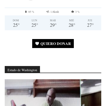
85 %
1.8kmh
3 %
DOM
LUN
MAR
MIÉ
JUE
25
°
25
°
29
°
28
°
27
°
QUIERO DONAR
Estado de Washington