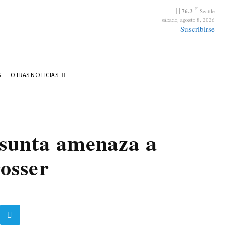
F
76.3
Seattle
sábado, agosto 8, 2026
Suscribirse
OTRAS NOTICIAS
S
esunta amenaza a
osser