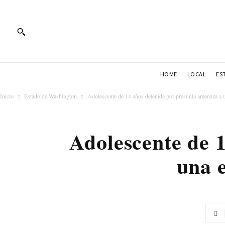
HOME
LOCAL
ES
Inicio
Estado de Washington
Adolescente de 14 años detenida por presunta amenaza a u
Adolescente de 
una 