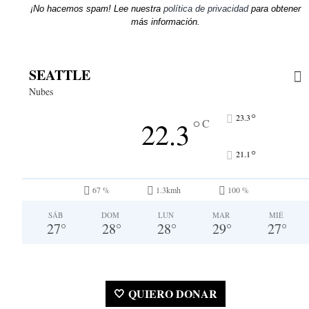
¡No hacemos spam! Lee nuestra
política de privacidad
para obtener
más información.
SEATTLE
Nubes
°
23.3
°
22.3
C
°
21.1
67 %
1.3kmh
100 %
SÁB
DOM
LUN
MAR
MIÉ
27
°
28
°
28
°
29
°
27
°
🤍 QUIERO DONAR