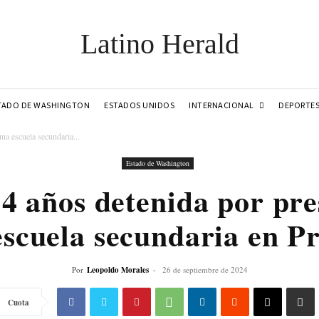
Latino Herald
INTERNACIONAL
TADO DE WASHINGTON
ESTADOS UNIDOS
DEPORTE
na escuela secundaria...
Estado de Washington
14 años detenida por pr
escuela secundaria en Pr
Por
Leopoldo Morales
-
26 de septiembre de 2024
Cuota