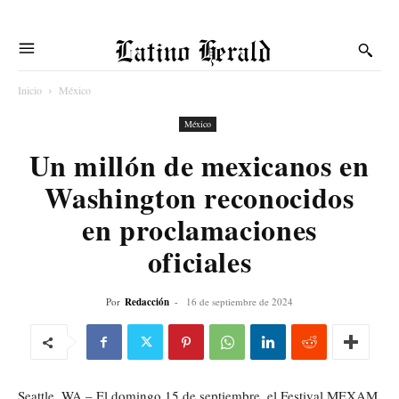
Latino Herald
Inicio
México
México
Un millón de mexicanos en
Washington reconocidos
en proclamaciones
oficiales
Por
Redacción
-
16 de septiembre de 2024
Seattle, WA – El domingo 15 de septiembre, el Festival MEXAM