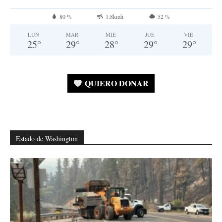
80 %
1.8kmh
52 %
LUN
MAR
MIÉ
JUE
VIE
25
°
29
°
28
°
29
°
29
°
QUIERO DONAR
Estado de Washington