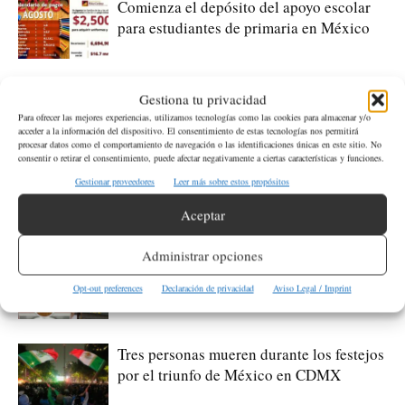
Comienza el depósito del apoyo escolar
para estudiantes de primaria en México
Investigación por el feminicidio de la
Gestiona tu privacidad
influencer Valeria Márquez apunta al hijo
Para ofrecer las mejores experiencias, utilizamos tecnologías como las cookies para almacenar y/o
acceder a la información del dispositivo. El consentimiento de estas tecnologías nos permitirá
del «R1»
procesar datos como el comportamiento de navegación o las identificaciones únicas en este sitio. No
consentir o retirar el consentimiento, puede afectar negativamente a ciertas características y funciones.
EE.UU. designa al Cártel de Juárez y a
Gestionar proveedores
Leer más sobre estos propósitos
Los Viagras como organizaciones
Aceptar
terroristas extranjeras
Administrar opciones
México presenta denuncias penales por
17 muertes relacionadas con ICE
Opt-out preferences
Declaración de privacidad
Aviso Legal / Imprint
Tres personas mueren durante los festejos
por el triunfo de México en CDMX