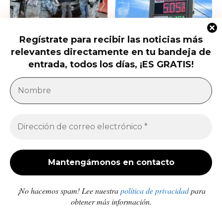
Regístrate para recibir las noticias más
Ofrecen 25 millones por el nuevo
Las petroleras siguen haciendo su
relevantes directamente en tu bandeja de
líder del CJNG
agosto: El conflicto con Irán
dispara...
entrada, todos los días, ¡ES GRATIS!
América Latina
Milei acusa sin pruebas a Brasil, México y
demócratas de impulsar una campaña contra...
Jose Luis Gonzalez
-
27 de julio de 2026
Enfermedades crónicas y diarrea van en aumento
en comunidades afectadas por los sismos en...
Redacción
-
10 de julio de 2026
¡No hacemos spam! Lee nuestra
política de privacidad
para
obtener más información.