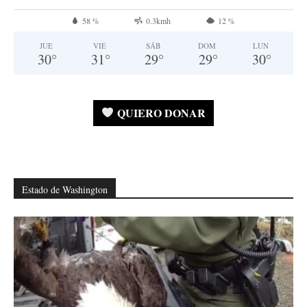
58 %
0.3kmh
12 %
JUE
VIE
SÁB
DOM
LUN
30
°
31
°
29
°
29
°
30
°
QUIERO DONAR
Estado de Washington