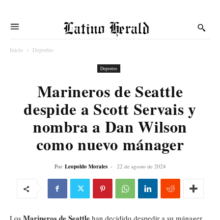
Latino Herald
Inicio
Deportes
Deportes
Marineros de Seattle
despide a Scott Servais y
nombra a Dan Wilson
como nuevo mánager
Por
Leopoldo Morales
-
22 de agosto de 2024
Marineros de Seattle
Los
han decidido despedir a su mánager,