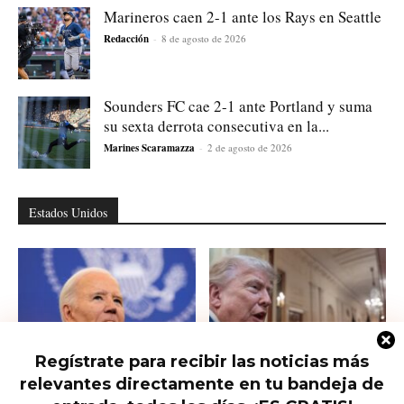
Marineros caen 2-1 ante los Rays en Seattle
Redacción
-
8 de agosto de 2026
Sounders FC cae 2-1 ante Portland y suma
su sexta derrota consecutiva en la...
Marines Scaramazza
-
2 de agosto de 2026
Estados Unidos
Regístrate para recibir las noticias más
relevantes directamente en tu bandeja de
Hunter Biden habla del cáncer de
Qué saber del nuevo intento de