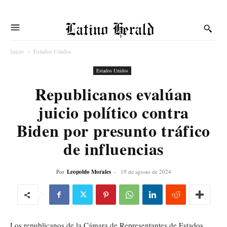
Latino Herald
Inicio
Estados Unidos
Estados Unidos
Republicanos evalúan
juicio político contra
Biden por presunto tráfico
de influencias
Por
Leopoldo Morales
-
19 de agosto de 2024
Los republicanos de la Cámara de Representantes de Estados