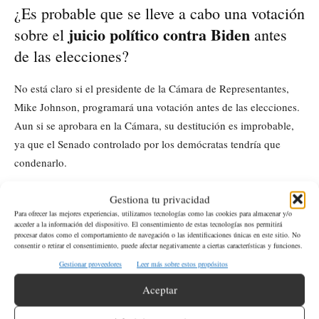
¿Es probable que se lleve a cabo una votación
juicio político contra Biden
sobre el
antes
de las elecciones?
No está claro si el presidente de la Cámara de Representantes,
Mike Johnson, programará una votación antes de las elecciones.
Aun si se aprobara en la Cámara, su destitución es improbable,
ya que el Senado controlado por los demócratas tendría que
condenarlo.
impeachment
¿Qué otros precedentes de
Gestiona tu privacidad
Para ofrecer las mejores experiencias, utilizamos tecnologías como las cookies para almacenar y/o
presidencial
se mencionan?
acceder a la información del dispositivo. El consentimiento de estas tecnologías nos permitirá
procesar datos como el comportamiento de navegación o las identificaciones únicas en este sitio. No
consentir o retirar el consentimiento, puede afectar negativamente a ciertas características y funciones.
Se mencionan los dos juicios políticos que enfrentó el
Gestionar proveedores
Leer más sobre estos propósitos
expresidente Donald Trump, ambos resultando en absolución por
Aceptar
parte del Senado, y el rápido desestimiento de un proceso de
juicio político
contra Alejandro Mayorkas, secretario de