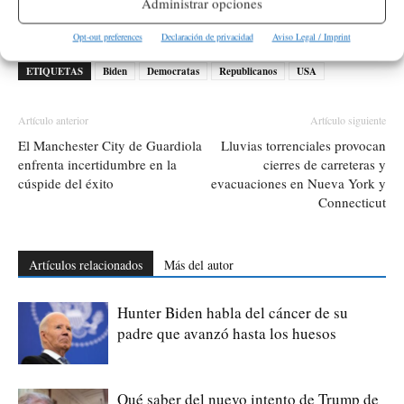
Administrar opciones
Seguridad Nacional de Biden.
Opt-out preferences
Declaración de privacidad
Aviso Legal / Imprint
ETIQUETAS
Biden
Democratas
Republicanos
USA
Artículo anterior
Artículo siguiente
El Manchester City de Guardiola
Lluvias torrenciales provocan
enfrenta incertidumbre en la
cierres de carreteras y
cúspide del éxito
evacuaciones en Nueva York y
Connecticut
Artículos relacionados
Más del autor
Hunter Biden habla del cáncer de su
padre que avanzó hasta los huesos
Qué saber del nuevo intento de Trump de