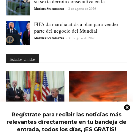
su sexta derrota consecutiva en la...
Marines Scaramazza
-
2 de agosto de 2026
FIFA da marcha atrás a plan para vender
parte del negocio del Mundial
Marines Scaramazza
-
31 de julio de 2026
Estados Unidos
Regístrate para recibir las noticias más
Trump firma nuevas órdenes para
Trump presiona al Senado para
relevantes directamente en tu bandeja de
restringir la ciudadanía por
aprobar el horario de verano
nacimiento
permanente...
entrada, todos los días, ¡ES GRATIS!