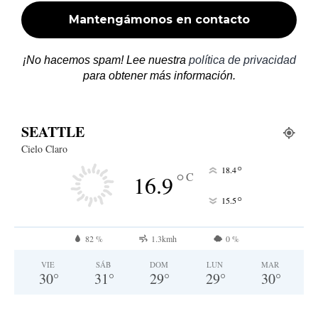
¡No hacemos spam! Lee nuestra
política de privacidad
para obtener más información.
SEATTLE
Cielo Claro
°
18.4
°
C
16.9
°
15.5
82 %
1.3kmh
0 %
VIE
SÁB
DOM
LUN
MAR
30
°
31
°
29
°
29
°
30
°