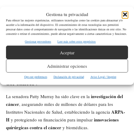
La Universidad de Washington desarrollará un sistema de
Gestiona tu privacidad
microscopía avanzado con escáner de láminas de luz y
Para ofrecer las mejores experiencias, utilizamos tecnologías como las cookies para almacenar y/o
algoritmos de inteligencia artificial para teñir digitalmente
acceder a la información del dispositivo. El consentimiento de estas tecnologías nos permitirá
procesar datos como el comportamiento de navegación o las identificaciones únicas en este sitio. No
detección precisa del cáncer
imágenes, lo que permitirá una
al
consentir o retirar el consentimiento, puede afectar negativamente a ciertas características y funciones.
obtener imágenes detalladas de la superficie del tumor y
Gestionar proveedores
Leer más sobre estos propósitos
clasificar tejidos con mayor exactitud.
Aceptar
¿Cuál ha sido el papel de la senadora Patty
Administrar opciones
investigación
Murray en la financiación de la
Opt-out preferences
Declaración de privacidad
Aviso Legal / Imprint
del cáncer
?
investigación del
La senadora Patty Murray ha sido clave en la
cáncer
, asegurando miles de millones de dólares para los
ARPA-
Institutos Nacionales de Salud, estableciendo la agencia
H
innovaciones
y protegiendo su financiación para impulsar
quirúrgicas contra el cáncer
y biomédicas.