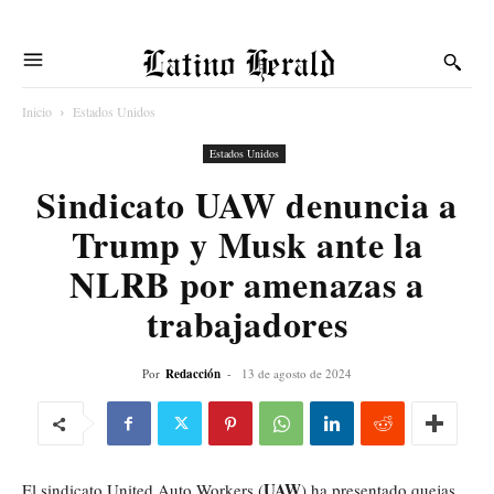
Latino Herald
Inicio
Estados Unidos
Estados Unidos
Sindicato UAW denuncia a
Trump y Musk ante la
NLRB por amenazas a
trabajadores
Por
Redacción
-
13 de agosto de 2024
UAW
El sindicato United Auto Workers (
) ha presentado quejas