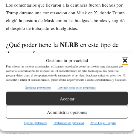
Los comentarios que llevaron a la denuncia fueron hechos por
Trump durante una conversación con Musk en X, donde Trump
elogió la postura de Musk contra las huelgas laborales y sugirió
el despido de trabajadores huelguistas.
NLRB
¿Qué poder tiene la
en este tipo de
denuncias?
Gestiona tu privacidad
NLRB
La
tiene un poder limitado para sancionar, y sus
Para ofrecer las mejores experiencias, utilizamos tecnologías como las cookies para almacenar y/o
acceder a la información del dispositivo. El consentimiento de estas tecnologías nos permitirá
decisiones iniciales pueden ser apeladas. Sin embargo, una
procesar datos como el comportamiento de navegación o las identificaciones únicas en este sitio. No
consentir o retirar el consentimiento, puede afectar negativamente a ciertas características y funciones.
UAW
resolución favorable al
podría ser usada para movilizar a
Gestionar proveedores
Leer más sobre estos propósitos
Trump y
los trabajadores y enviar un mensaje político contra
Musk
.
Aceptar
Administrar opciones
ETIQUETAS
Musk
Trump
UAW
USA
Opt-out preferences
Declaración de privacidad
Aviso Legal / Imprint
Artículo anterior
Artículo siguiente