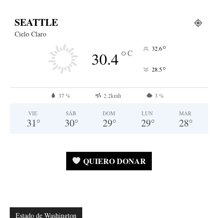
SEATTLE
Cielo Claro
°
32.6
°
C
30.4
°
28.5
37 %
2.2kmh
3 %
VIE
SÁB
DOM
LUN
MAR
31
°
30
°
29
°
29
°
28
°
QUIERO DONAR
Estado de Washington