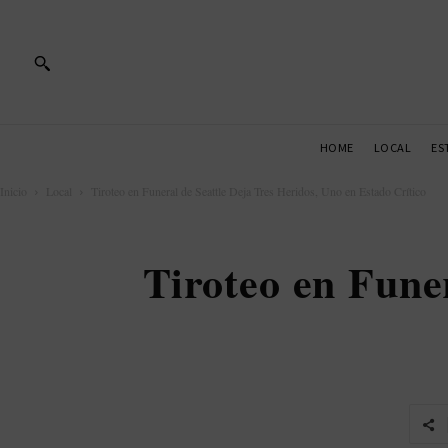
HOME
LOCAL
ES
Inicio
Local
Tiroteo en Funeral de Seattle Deja Tres Heridos, Uno en Estado Crítico
Tiroteo en Fune