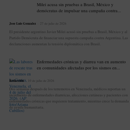
Milei acusa sin pruebas a Brasil, México y
demócratas de impulsar una campaña contra...
Jose Luis Gonzalez
-
27 de julio de 2026
El presidente argentino Javier Milei acusó sin pruebas a Brasil, México y al
Partido Demócrata de financiar una supuesta campaña contra Argentina. Las
declaraciones aumentan la tensión diplomática con Brasil.
Enfermedades crónicas y diarrea van en aumento
en comunidades afectadas por los sismos en...
Redacción
-
10 de julio de 2026
Dos semanas después de los terremotos en Venezuela, médicos reportan un
incremento de enfermedades diarreicas, afecciones cutáneas y pacientes con
enfermedades crónicas que requieren tratamiento, mientras crece la demanda
de ayuda humanitaria.