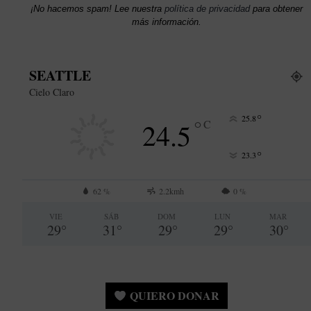
¡No hacemos spam! Lee nuestra
política de privacidad
para obtener
más información.
SEATTLE
Cielo Claro
°
25.8
°
24.5
C
°
23.3
62 %
2.2kmh
0 %
VIE
SÁB
DOM
LUN
MAR
29
°
31
°
29
°
29
°
30
°
QUIERO DONAR