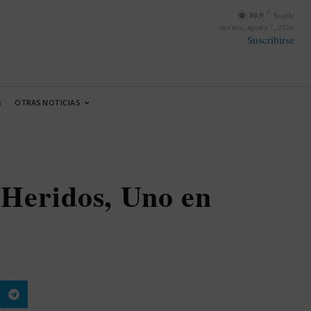
F
80.9
Seattle
viernes, agosto 7, 2026
Suscribirse
S
OTRAS NOTICIAS
 Heridos, Uno en