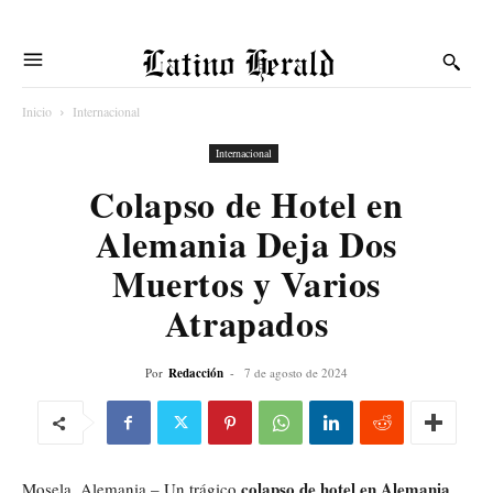
Latino Herald
Inicio
Internacional
Internacional
Colapso de Hotel en
Alemania Deja Dos
Muertos y Varios
Atrapados
Por
Redacción
-
7 de agosto de 2024
colapso de hotel en Alemania
Mosela, Alemania – Un trágico