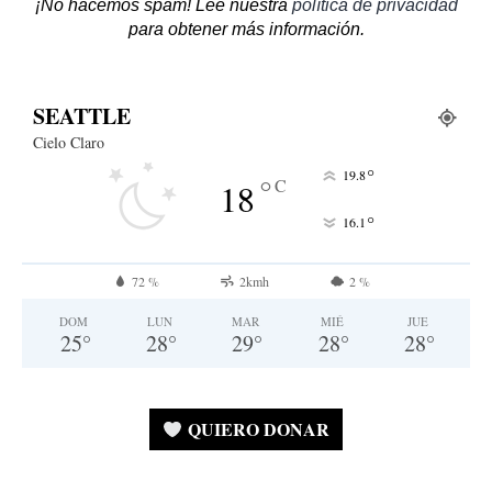
¡No hacemos spam! Lee nuestra
política de privacidad
para obtener más información.
SEATTLE
Cielo Claro
°
19.8
°
C
18
°
16.1
72 %
2kmh
2 %
DOM
LUN
MAR
MIÉ
JUE
25
°
28
°
29
°
28
°
28
°
QUIERO DONAR