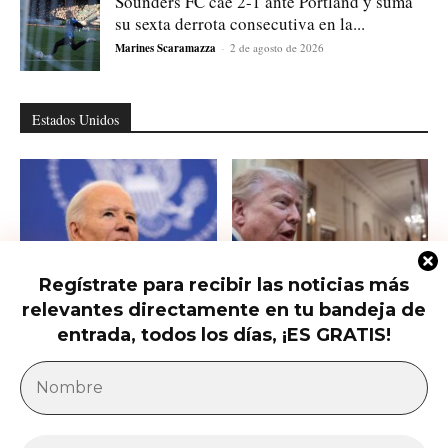
Sounders FC cae 2-1 ante Portland y suma
su sexta derrota consecutiva en la...
Marines Scaramazza
-
2 de agosto de 2026
Estados Unidos
Regístrate para recibir las noticias más
relevantes directamente en tu bandeja de
Hunter Biden habla del cáncer de
Qué saber del nuevo intento de
su padre que avanzó hasta...
Trump de limitar la ciudadanía...
entrada, todos los días, ¡ES GRATIS!
América Latina
Milei acusa sin pruebas a Brasil, México y