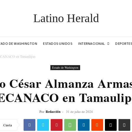
Latino Herald
INTERNACIONAL
TADO DE WASHINGTON
ESTADOS UNIDOS
DEPORTE
 FECANACO en Tamaulipas
Estado de Washington
io César Almanza Armas
ECANACO en Tamaulip
Por
Redacción
-
31 de julio de 2024
Cuota