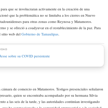
 para que se involucraran activamente en la creación de una
ncionó que la problemática no se limitaba a los cierres en Nuevo
s estadounidenses para otras zonas como Reynosa y Matamoros.
erno y se ofreció a coadyuvar en el restablecimiento de la paz. Para
l sitio web del
Gobierno de Tamaulipas
.
IDAD
la cámara de comercio en Matamoros. Testigos presenciales señalaron
empresario, quien se encontraba acompañado por su hermana Silvia
o a las seis de la tarde, y las autoridades continúan investigando
o, que ha conmocionado a la comunidad empresarial y a la sociedad