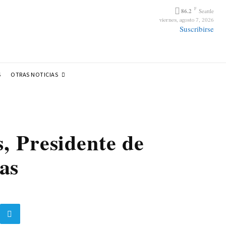
F
86.2
Seattle
viernes, agosto 7, 2026
Suscribirse
OTRAS NOTICIAS
S
, Presidente de
as