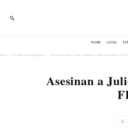
HOME
LOCAL
ES
Inicio
Estado de Washington
Asesinan a Julio César Almanza Armas, Presidente de
Asesinan a Jul
F