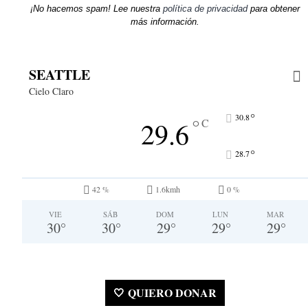
¡No hacemos spam! Lee nuestra
política de privacidad
para obtener
más información.
SEATTLE
Cielo Claro
°
30.8
°
29.6
C
°
28.7
42 %
1.6kmh
0 %
VIE
SÁB
DOM
LUN
MAR
30
°
30
°
29
°
29
°
29
°
🤍 QUIERO DONAR