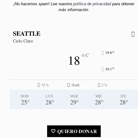
¡No hacemos spam! Lee nuestra
política de privacidad
para obtener
más información.
SEATTLE
Cielo Claro
°
19.8
°
18
C
°
16.1
72 %
2kmh
2 %
DOM
LUN
MAR
MIÉ
JUE
25
°
28
°
29
°
28
°
28
°
🤍 QUIERO DONAR