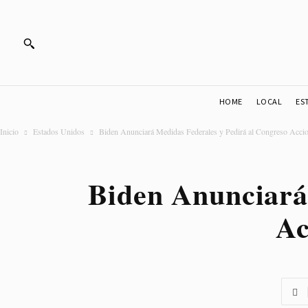
HOME
LOCAL
ES
Inicio
Estados Unidos
Biden Anunciará Medidas Federales y Pedirá al Congreso Accio
Biden Anunciará
Ac