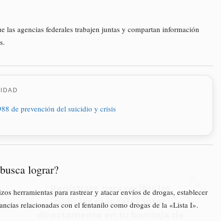
 las agencias federales trabajen juntas y compartan información
s.
CIDAD
Regístrate para recibir las
noticias más relevantes
directamente en tu bandeja de
entrada, todos los días, ¡ES
GRATIS!
 busca lograr?
zos herramientas para rastrear y atacar envíos de drogas, establecer
ancias relacionadas con el fentanilo como drogas de la «Lista I».