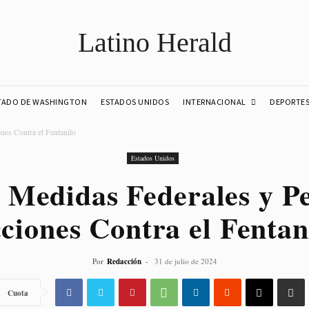
Latino Herald
INTERNACIONAL
TADO DE WASHINGTON
ESTADOS UNIDOS
DEPORTE
nes Contra el Fentanilo
Estados Unidos
 Medidas Federales y Pe
ciones Contra el Fentan
Por
Redacción
-
31 de julio de 2024
Cuota