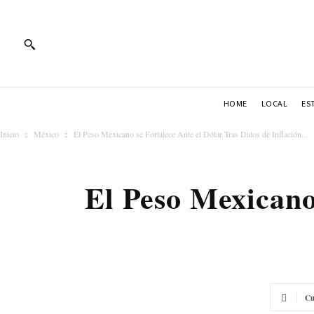
HOME
LOCAL
ES
Inicio
México
El Peso Mexicano se Fortalece Ante el Dólar Tras Datos de Inflación...
El Peso Mexicano
Cu