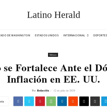
Latino Herald
INTERNACIONAL
TADO DE WASHINGTON
ESTADOS UNIDOS
DEPORTE
México
 se Fortalece Ante el Dó
Inflación en EE. UU.
Por
Redacción
-
12 de julio de 2024
ota