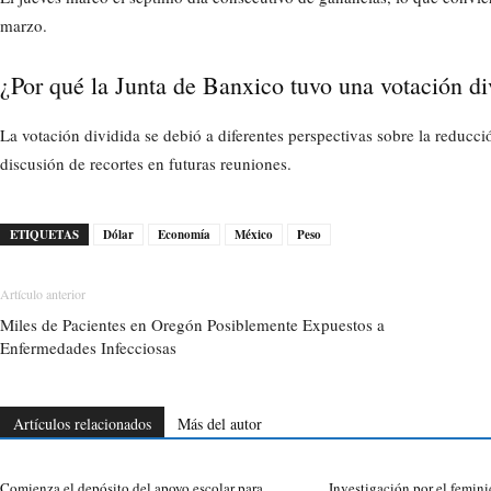
marzo.
¿Por qué la Junta de Banxico tuvo una votación div
La votación dividida se debió a diferentes perspectivas sobre la reducci
discusión de recortes en futuras reuniones.
ETIQUETAS
Dólar
Economía
México
Peso
Artículo anterior
Miles de Pacientes en Oregón Posiblemente Expuestos a
Enfermedades Infecciosas
Artículos relacionados
Más del autor
Comienza el depósito del apoyo escolar para
Investigación por el femini