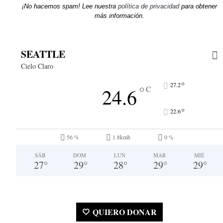
¡No hacemos spam! Lee nuestra
política de privacidad
para obtener
más información.
SEATTLE
Cielo Claro
°
27.2
°
24.6
C
°
22.6
56 %
1.8kmh
0 %
SÁB
DOM
LUN
MAR
MIÉ
27
°
29
°
28
°
29
°
29
°
🤍 QUIERO DONAR