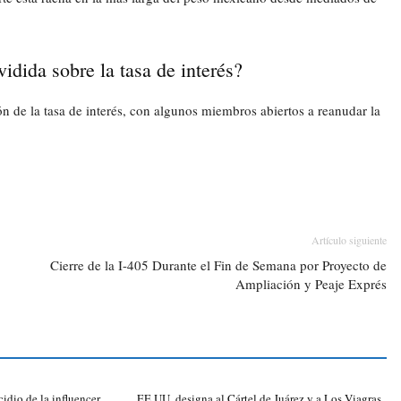
idida sobre la tasa de interés?
ón de la tasa de interés, con algunos miembros abiertos a reanudar la
Artículo siguiente
Cierre de la I-405 Durante el Fin de Semana por Proyecto de
Ampliación y Peaje Exprés
cidio de la influencer
EE.UU. designa al Cártel de Juárez y a Los Viagras