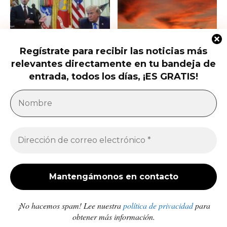
Regístrate para recibir las noticias más
Trump firma nuevas órdenes para
Trump presiona al Senado para
relevantes directamente en tu bandeja de
restringir la ciudadanía por
aprobar el horario de verano
nacimiento
permanente...
entrada, todos los días, ¡ES GRATIS!
América Latina
Milei acusa sin pruebas a Brasil, México y
demócratas de impulsar una campaña contra...
Jose Luis Gonzalez
-
27 de julio de 2026
Enfermedades crónicas y diarrea van en aumento
en comunidades afectadas por los sismos en...
Redacción
-
10 de julio de 2026
¡No hacemos spam! Lee nuestra
política de privacidad
para
obtener más información.