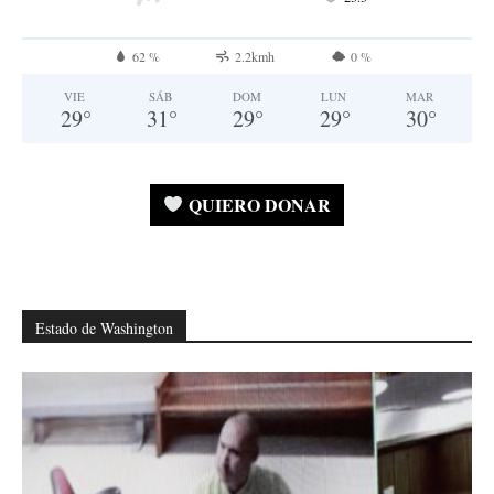
62 %
2.2kmh
0 %
VIE
SÁB
DOM
LUN
MAR
29
°
31
°
29
°
29
°
30
°
QUIERO DONAR
Estado de Washington