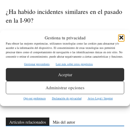
¿Ha habido incidentes similares en el pasado
en la I-90?
Sí, la WSP ha registrado un aumento de incidentes, con 60 casos
Gestiona tu privacidad
hasta junio, 204 en todo el año pasado y 388 en 2021.
Para ofrecer las mejores experiencias, utilizamos tecnologías como las cookies para almacenar y/o
acceder a la información del dispositivo. El consentimiento de estas tecnologías nos permitirá
procesar datos como el comportamiento de navegación o las identificaciones únicas en este sitio. No
consentir o retirar el consentimiento, puede afectar negativamente a ciertas características y funciones.
ETIQUETAS
Sucesos
Washington
WSP
Gestionar proveedores
Leer más sobre estos propósitos
Aceptar
Artículo anterior
Artículo siguiente
México Duplicará su
Costco Aumenta su Membresía
Administrar opciones
Infraestructura de Trenes de
a Partir del 1 de Septiembre
Pasajeros Bajo el Nuevo
Opt-out preferences
Declaración de privacidad
Aviso Legal / Imprint
Gobierno
Artículos relacionados
Más del autor