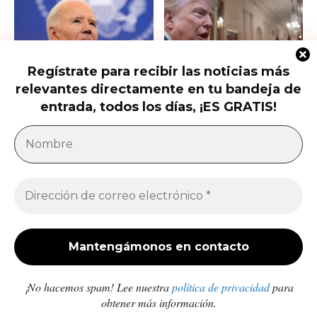
Regístrate para recibir las noticias más
relevantes directamente en tu bandeja de
Hunter Biden habla del cáncer de
Qué saber del nuevo intento de
su padre que avanzó hasta...
Trump de limitar la ciudadanía...
entrada, todos los días, ¡ES GRATIS!
América Latina
Milei acusa sin pruebas a Brasil, México y
demócratas de impulsar una campaña contra...
Jose Luis Gonzalez
-
27 de julio de 2026
Enfermedades crónicas y diarrea van en aumento
en comunidades afectadas por los sismos en...
Redacción
-
10 de julio de 2026
¡No hacemos spam! Lee nuestra
política de privacidad
para
obtener más información.