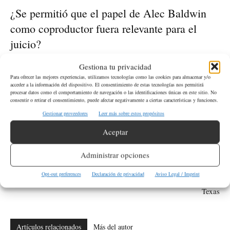
¿Se permitió que el papel de Alec Baldwin
como coproductor fuera relevante para el
juicio?
Gestiona tu privacidad
No, la jueza Mary Marlowe Summer dictaminó que el papel de
Para ofrecer las mejores experiencias, utilizamos tecnologías como las cookies para almacenar y/o
Alec Baldwin como coproductor en «Rust» no es relevante para
acceder a la información del dispositivo. El consentimiento de estas tecnologías nos permitirá
procesar datos como el comportamiento de navegación o las identificaciones únicas en este sitio. No
el juicio.
consentir o retirar el consentimiento, puede afectar negativamente a ciertas características y funciones.
Gestionar proveedores
Leer más sobre estos propósitos
ETIQUETAS
Alec Baldwin
USA
Aceptar
Administrar opciones
Artículo anterior
Artículo siguiente
Ola de Calor en Estados Unidos:
Tormenta Beryl: Destrucción y
Opt-out preferences
Declaración de privacidad
Aviso Legal / Imprint
Alerta Letal se Extiende al Oeste
Tres Muertes a su Paso por
Texas
Artículos relacionados
Más del autor