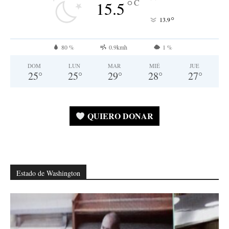
°
C
15.5
°
13.9
80 %
0.9kmh
1 %
DOM
LUN
MAR
MIÉ
JUE
25
°
25
°
29
°
28
°
27
°
QUIERO DONAR
Estado de Washington