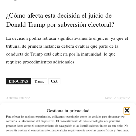
¿Cómo afecta esta decisión el juicio de
Donald Trump por subversión electoral?
La decisión podría retrasar significativamente el juicio, ya que el
tribunal de primera instancia deberá evaluar qué parte de la
conducta de Trump está cubierta por la inmunidad, lo que
requiere procedimientos adicionales.
ETIQUETAS
Trump
USA
Artículo anterior
Artículo siguiente
Tiroteo en Seattle dejó víctima
Multa de $300,000 a Unite
Gestiona tu privacidad
fatal en el capitolio
Health Share Ministries en
Para ofrecer las mejores experiencias, utilizamos tecnologías como las cookies para almacenar y/o
Washington
acceder a la información del dispositivo. El consentimiento de estas tecnologías nos permitirá
procesar datos como el comportamiento de navegación o las identificaciones únicas en este sitio. No
consentir o retirar el consentimiento, puede afectar negativamente a ciertas características y funciones.