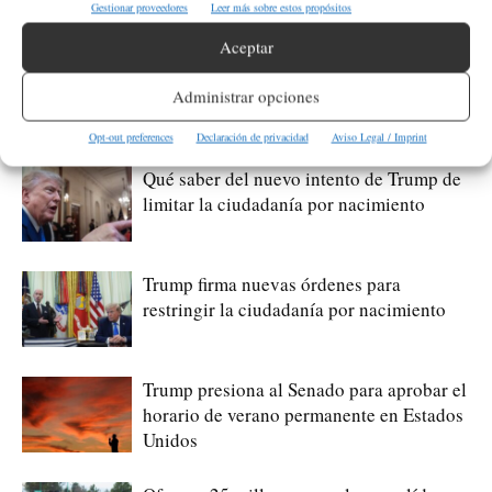
Gestionar proveedores
Leer más sobre estos propósitos
Artículos relacionados
Más del autor
Aceptar
Hunter Biden habla del cáncer de su
Administrar opciones
padre que avanzó hasta los huesos
Opt-out preferences
Declaración de privacidad
Aviso Legal / Imprint
Qué saber del nuevo intento de Trump de
limitar la ciudadanía por nacimiento
Trump firma nuevas órdenes para
restringir la ciudadanía por nacimiento
Trump presiona al Senado para aprobar el
horario de verano permanente en Estados
Unidos