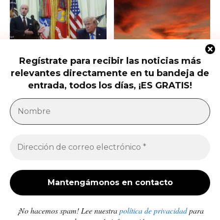
Regístrate para recibir las noticias más
Trump firma nuevas órdenes para
Trump presiona al Senado para
relevantes directamente en tu bandeja de
restringir la ciudadanía por
aprobar el horario de verano
nacimiento
permanente...
entrada, todos los días, ¡ES GRATIS!
América Latina
Milei acusa sin pruebas a Brasil, México y
demócratas de impulsar una campaña contra...
Jose Luis Gonzalez
-
27 de julio de 2026
Enfermedades crónicas y diarrea van en aumento
en comunidades afectadas por los sismos en...
Redacción
-
10 de julio de 2026
¡No hacemos spam! Lee nuestra
política de privacidad
para