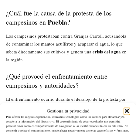
¿Cuál fue la causa de la protesta de los
Puebla
campesinos en
?
Los campesinos protestaban contra Granjas Carroll, acusándola
de contaminar los mantos acuíferos y acaparar el agua, lo que
crisis del agua
afecta directamente sus cultivos y genera una
en
la región.
¿Qué provocó el enfrentamiento entre
campesinos y autoridades?
El enfrentamiento ocurrió durante el desalojo de la protesta por
parte de elementos de la Secretaría de Seguridad Pública estatal,
Gestiona tu privacidad
lo que escaló la tensión y resultó en el uso de la fuerza por
Para ofrecer las mejores experiencias, utilizamos tecnologías como las cookies para almacenar y/o
acceder a la información del dispositivo. El consentimiento de estas tecnologías nos permitirá
ambas partes.
procesar datos como el comportamiento de navegación o las identificaciones únicas en este sitio. No
consentir o retirar el consentimiento, puede afectar negativamente a ciertas características y funciones.