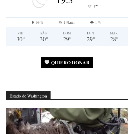
°
17
69 %
1.9kmh
1 %
VIE
SÁB
DOM
LUN
MAR
30
°
30
°
29
°
29
°
28
°
QUIERO DONAR
Estado de Washington