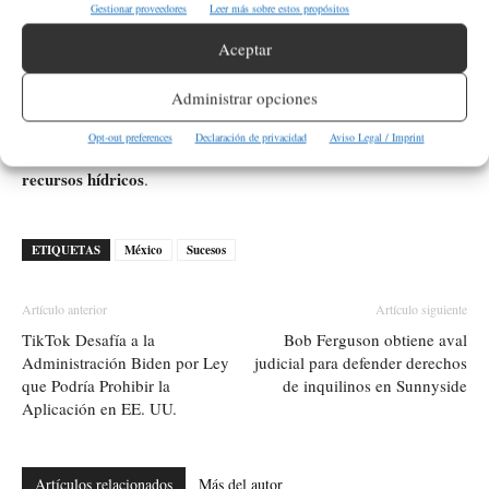
¿Qué exigen los campesinos a las autoridades
Gestionar proveedores
Leer más sobre estos propósitos
con respecto a Granjas Carroll?
Aceptar
Los campesinos exigen una auditoría y revisión de las
Administrar opciones
concesiones de agua otorgadas a Granjas Carroll y otras
Opt-out preferences
Declaración de privacidad
Aviso Legal / Imprint
empresas en la zona, buscando justicia y la protección de sus
recursos hídricos
.
ETIQUETAS
México
Sucesos
Artículo anterior
Artículo siguiente
TikTok Desafía a la
Bob Ferguson obtiene aval
Administración Biden por Ley
judicial para defender derechos
que Podría Prohibir la
de inquilinos en Sunnyside
Aplicación en EE. UU.
Artículos relacionados
Más del autor