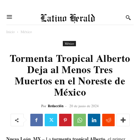
Latino Herald
Inicio
México
México
Tormenta Tropical Alberto
Deja al Menos Tres
Muertos en el Noreste de
México
Por
Redacción
-
20 de junio de 2024
Nuevo León, MX
tormenta tropical Alberto
– La
, el primer