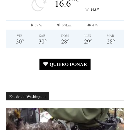
°
16.6
°
14.8
79 %
0.9kmh
4 %
VIE
SÁB
DOM
LUN
MAR
30
°
30
°
28
°
29
°
28
°
QUIERO DONAR
Estado de Washington