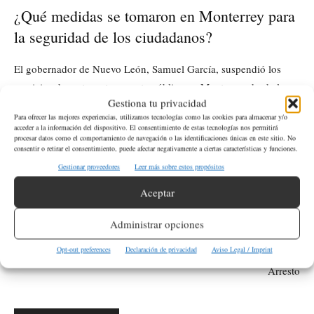
¿Qué medidas se tomaron en Monterrey para
la seguridad de los ciudadanos?
El gobernador de Nuevo León, Samuel García, suspendió los
servicios de metro y transporte público en Monterrey desde la
Gestiona tu privacidad
noche del miércoles hasta el mediodía del jueves para garantizar
Para ofrecer las mejores experiencias, utilizamos tecnologías como las cookies para almacenar y/o
tormenta
la seguridad de los ciudadanos ante el paso de la
.
acceder a la información del dispositivo. El consentimiento de estas tecnologías nos permitirá
procesar datos como el comportamiento de navegación o las identificaciones únicas en este sitio. No
consentir o retirar el consentimiento, puede afectar negativamente a ciertas características y funciones.
Gestionar proveedores
Leer más sobre estos propósitos
ETIQUETAS
Inundaciones
México
Nuevo León
Tormenta
Aceptar
Artículo anterior
Artículo siguiente
Administrar opciones
Más de 3,000 Enfermeras de
Oficial de Policía de Milton
Oregón en Huelga por
Sufre Lesiones Graves Tras Ser
Opt-out preferences
Declaración de privacidad
Aviso Legal / Imprint
Condiciones Justas
Atropellado en Intento de
Arresto