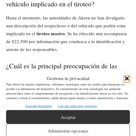
vehículo implicado en el tiroteo?
Hasta el momento, las autoridades de Akron no han divulgado
una descripción del sospechoso o del vehículo que podría estar
tiroteo masivo
implicado en el
. Se ha ofrecido una recompensa
de $22,500 por información que conduzca a la identificación y
arresto de los responsables.
¿Cuál es la principal preocupación de las
autoridades tras este tiroteo en Akron?
Gestiona tu privacidad
Para ofrecer las mejores experiencias, utilizamos tecnologías como las cookies para almacenar y/o
investigación criminal
Además de la
para identificar y capturar a
acceder a la información del dispositivo. El consentimiento de estas tecnologías nos permitirá
procesar datos como el comportamiento de navegación o las identificaciones únicas en este sitio. No
tiroteo masivo en Akron, Ohio
los autores del
, una de las
consentir o retirar el consentimiento, puede afectar negativamente a ciertas características y funciones.
principales preocupaciones de la policía es la posibilidad de que
Gestionar proveedores
Leer más sobre estos propósitos
se produzcan represalias violentas. Están trabajando activamente
Aceptar
para prevenir cualquier escalada de violencia en la comunidad.
Administrar opciones