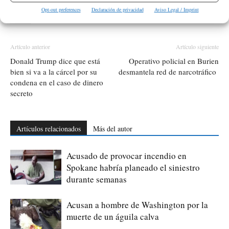
ETIQUETAS
Akron
Estados Unidos
Ohio
Sucesos
Tiroteo
Opt-out preferences
Declaración de privacidad
Aviso Legal / Imprint
USA
Artículo anterior
Artículo siguiente
Donald Trump dice que está
Operativo policial en Burien
bien si va a la cárcel por su
desmantela red de narcotráfico
condena en el caso de dinero
secreto
Artículos relacionados
Más del autor
Acusado de provocar incendio en
Spokane habría planeado el siniestro
durante semanas
Acusan a hombre de Washington por la
muerte de un águila calva