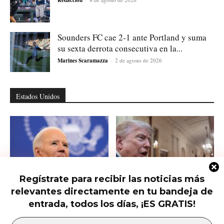
Redacción
Sounders FC cae 2-1 ante Portland y suma
su sexta derrota consecutiva en la...
Marines Scaramazza
-
2 de agosto de 2026
Estados Unidos
Regístrate para recibir las noticias más
relevantes directamente en tu bandeja de
Hunter Biden habla del cáncer de
Qué saber del nuevo intento de
su padre que avanzó hasta...
Trump de limitar la ciudadanía...
entrada, todos los días, ¡ES GRATIS!