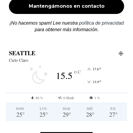
¡No hacemos spam! Lee nuestra
política de privacidad
para obtener más información.
SEATTLE
Cielo Claro
°
17.6
°
C
15.5
°
13.9
80 %
0.9kmh
1 %
DOM
LUN
MAR
MIÉ
JUE
25
°
25
°
29
°
28
°
27
°