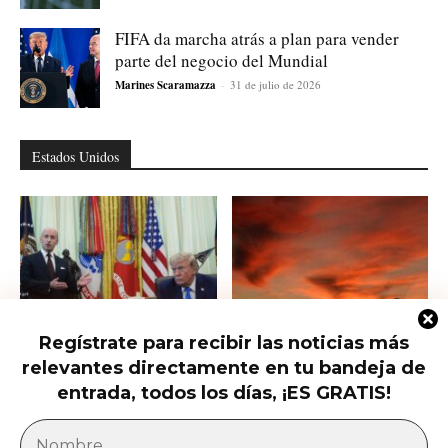
FIFA da marcha atrás a plan para vender
parte del negocio del Mundial
Marines Scaramazza
-
31 de julio de 2026
Estados Unidos
Regístrate para recibir las noticias más
Trump firma nuevas órdenes para
Trump presiona al Senado para
relevantes directamente en tu bandeja de
restringir la ciudadanía por
aprobar el horario de verano
nacimiento
permanente...
entrada, todos los días, ¡ES GRATIS!