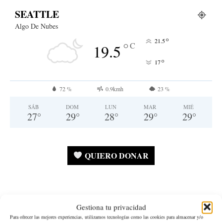
SEATTLE
Algo De Nubes
°
21.5
°
C
19.5
°
17
72 %
0.9kmh
23 %
SÁB
DOM
LUN
MAR
MIÉ
27
°
29
°
28
°
29
°
29
°
QUIERO DONAR
Gestiona tu privacidad
Estado de Washington
Para ofrecer las mejores experiencias, utilizamos tecnologías como las cookies para almacenar y/o