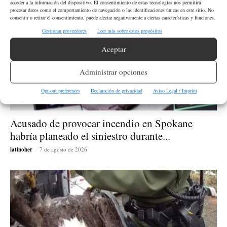
acceder a la información del dispositivo. El consentimiento de estas tecnologías nos permitirá
procesar datos como el comportamiento de navegación o las identificaciones únicas en este sitio. No
consentir o retirar el consentimiento, puede afectar negativamente a ciertas características y funciones.
Gestionar proveedores
Leer más sobre estos propósitos
Aceptar
Administrar opciones
Opt-out preferences
Declaración de privacidad
Aviso Legal / Imprint
Acusado de provocar incendio en Spokane
habría planeado el siniestro durante...
latinoher
-
7 de agosto de 2026