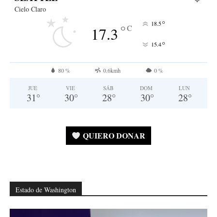
Cielo Claro
°
18.5
°
C
17.3
°
15.4
80 %
0.6kmh
0 %
JUE
VIE
SÁB
DOM
LUN
31
°
30
°
28
°
30
°
28
°
QUIERO DONAR
Estado de Washington