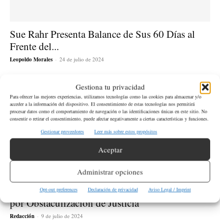
Sue Rahr Presenta Balance de Sus 60 Días al
Frente del...
Leopoldo Morales
-
24 de julio de 2024
Gestiona tu privacidad
Para ofrecer las mejores experiencias, utilizamos tecnologías como las cookies para almacenar y/o
acceder a la información del dispositivo. El consentimiento de estas tecnologías nos permitirá
procesar datos como el comportamiento de navegación o las identificaciones únicas en este sitio. No
consentir o retirar el consentimiento, puede afectar negativamente a ciertas características y funciones.
Gestionar proveedores
Leer más sobre estos propósitos
Aceptar
Administrar opciones
Subjefe de Policía de Seattle Bajo Investigación
Opt-out preferences
Declaración de privacidad
Aviso Legal / Imprint
por Obstaculización de Justicia
Redacción
-
9 de julio de 2024