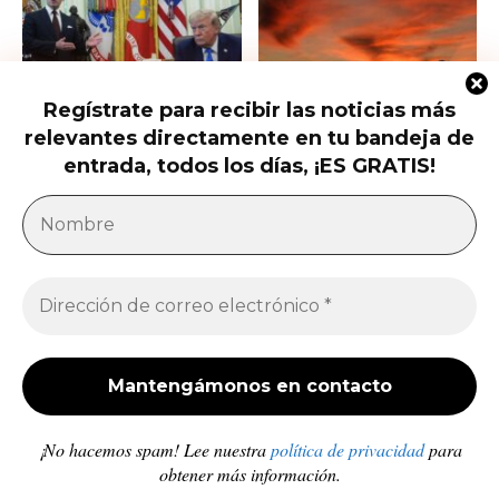
Regístrate para recibir las noticias más
Trump firma nuevas órdenes para
Trump presiona al Senado para
relevantes directamente en tu bandeja de
restringir la ciudadanía por
aprobar el horario de verano
nacimiento
permanente...
entrada, todos los días, ¡ES GRATIS!
América Latina
Milei acusa sin pruebas a Brasil, México y
demócratas de impulsar una campaña contra...
Jose Luis Gonzalez
-
27 de julio de 2026
Enfermedades crónicas y diarrea van en aumento
en comunidades afectadas por los sismos en...
Redacción
-
10 de julio de 2026
¡No hacemos spam! Lee nuestra
política de privacidad
para
obtener más información.