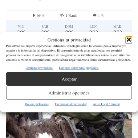
69 %
1.9kmh
1 %
VIE
SÁB
DOM
LUN
MAR
30
°
30
°
29
°
29
°
28
°
Gestiona tu privacidad
Para ofrecer las mejores experiencias, utilizamos tecnologías como las cookies para almacenar y/o
acceder a la información del dispositivo. El consentimiento de estas tecnologías nos permitirá
procesar datos como el comportamiento de navegación o las identificaciones únicas en este sitio. No
QUIERO DONAR
consentir o retirar el consentimiento, puede afectar negativamente a ciertas características y funciones.
Gestionar proveedores
Leer más sobre estos propósitos
Aceptar
Estado de Washington
Administrar opciones
Opt-out preferences
Declaración de privacidad
Aviso Legal / Imprint