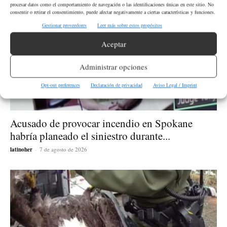
procesar datos como el comportamiento de navegación o las identificaciones únicas en este sitio. No
consentir o retirar el consentimiento, puede afectar negativamente a ciertas características y funciones.
Gestionar proveedores
Leer más sobre estos propósitos
Aceptar
Administrar opciones
Opt-out preferences
Declaración de privacidad
Aviso Legal / Imprint
Acusado de provocar incendio en Spokane
habría planeado el siniestro durante...
latinoher
-
7 de agosto de 2026