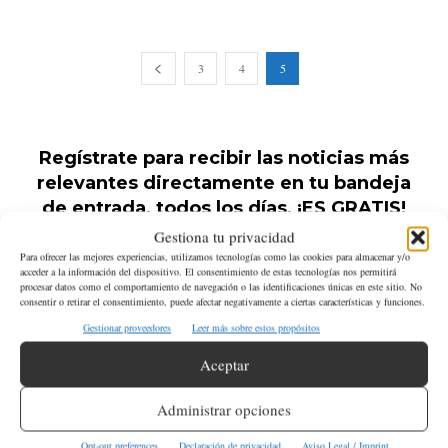
3
4
5
Regístrate para recibir las noticias más
relevantes directamente en tu bandeja
de entrada, todos los días, ¡ES GRATIS!
Gestiona tu privacidad
Para ofrecer las mejores experiencias, utilizamos tecnologías como las cookies para almacenar y/o
acceder a la información del dispositivo. El consentimiento de estas tecnologías nos permitirá
procesar datos como el comportamiento de navegación o las identificaciones únicas en este sitio. No
consentir o retirar el consentimiento, puede afectar negativamente a ciertas características y funciones.
Gestionar proveedores
Leer más sobre estos propósitos
Aceptar
Administrar opciones
Opt-out preferences
Declaración de privacidad
Aviso Legal / Imprint