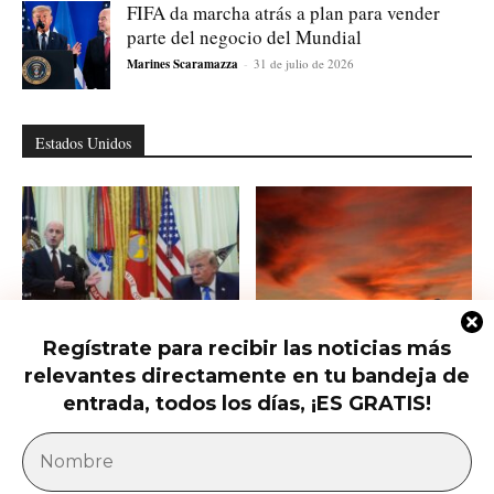
FIFA da marcha atrás a plan para vender
parte del negocio del Mundial
Marines Scaramazza
-
31 de julio de 2026
Estados Unidos
Regístrate para recibir las noticias más
Trump firma nuevas órdenes para
Trump presiona al Senado para
relevantes directamente en tu bandeja de
restringir la ciudadanía por
aprobar el horario de verano
nacimiento
permanente...
entrada, todos los días, ¡ES GRATIS!
América Latina