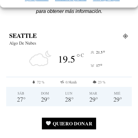
¡No hacemos spam! Lee nuestra
política de privacidad
para obtener más información.
SEATTLE
Algo De Nubes
°
21.5
°
C
19.5
°
17
72 %
0.9kmh
23 %
SÁB
DOM
LUN
MAR
MIÉ
27
°
29
°
28
°
29
°
29
°
QUIERO DONAR