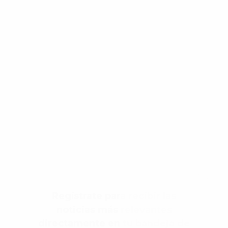
Regístrate para recibir las
noticias más relevantes
directamente en tu bandeja de
entrada, todos los días, ¡ES
GRATIS!