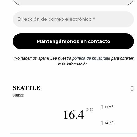
¡No hacemos spam! Lee nuestra
política de privacidad
para obtener
más información.
SEATTLE
Nubes
°
17.9
°
16.4
C
°
14.7