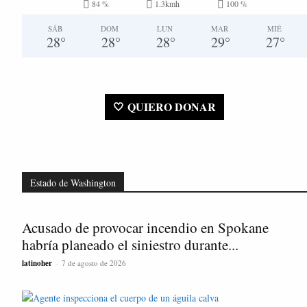
84 %
1.3kmh
100 %
SÁB
DOM
LUN
MAR
MIÉ
28
°
28
°
28
°
29
°
27
°
🤍 QUIERO DONAR
Estado de Washington
Acusado de provocar incendio en Spokane
habría planeado el siniestro durante...
latinoher
-
7 de agosto de 2026