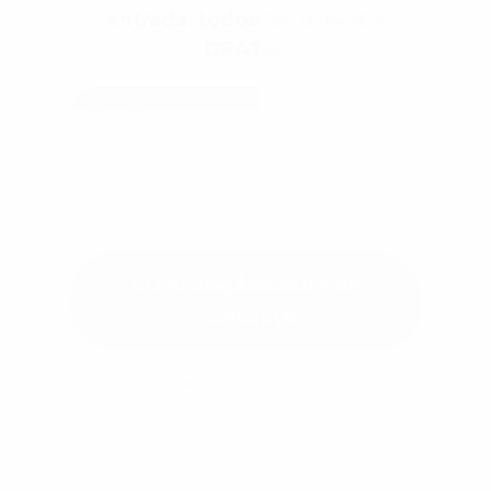
¡No hacemos spam! Lee nuestra
política de privacidad
para obtener más información.