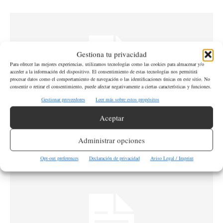
Gestiona tu privacidad
Para ofrecer las mejores experiencias, utilizamos tecnologías como las cookies para almacenar y/o
acceder a la información del dispositivo. El consentimiento de estas tecnologías nos permitirá
procesar datos como el comportamiento de navegación o las identificaciones únicas en este sitio. No
consentir o retirar el consentimiento, puede afectar negativamente a ciertas características y funciones.
Gestionar proveedores
Leer más sobre estos propósitos
Aceptar
Condado de Benton Organiza Evento de
Recolección de Residuos Peligrosos
Administrar opciones
Redacción
-
13 de septiembre de 2024
Opt-out preferences
Declaración de privacidad
Aviso Legal / Imprint