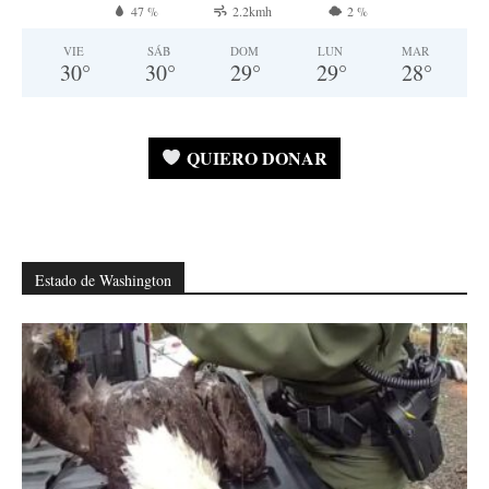
47 %
2.2kmh
2 %
VIE
SÁB
DOM
LUN
MAR
30
°
30
°
29
°
29
°
28
°
QUIERO DONAR
Estado de Washington