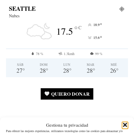
SEATTLE
Nubes
°
18.9
°
C
17.5
°
15.6
78 %
1.3kmh
99 %
SÁB
DOM
LUN
MAR
MIÉ
27
°
28
°
28
°
28
°
26
°
QUIERO DONAR
Gestiona tu privacidad
Estado de Washington
Para ofrecer las mejores experiencias, utilizamos tecnologías como las cookies para almacenar y/o