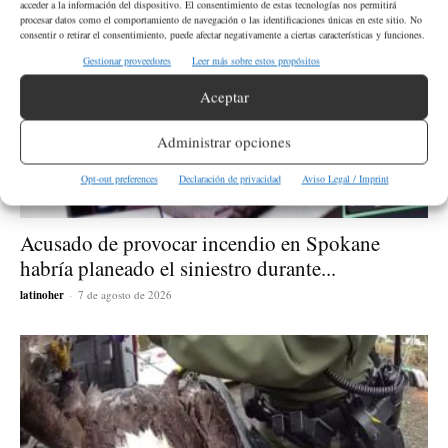
acceder a la información del dispositivo. El consentimiento de estas tecnologías nos permitirá
procesar datos como el comportamiento de navegación o las identificaciones únicas en este sitio. No
consentir o retirar el consentimiento, puede afectar negativamente a ciertas características y funciones.
Gestionar proveedores
Leer más sobre estos propósitos
Aceptar
Administrar opciones
Opt-out preferences
Declaración de privacidad
Aviso Legal / Imprint
Acusado de provocar incendio en Spokane
habría planeado el siniestro durante...
latinoher
-
7 de agosto de 2026