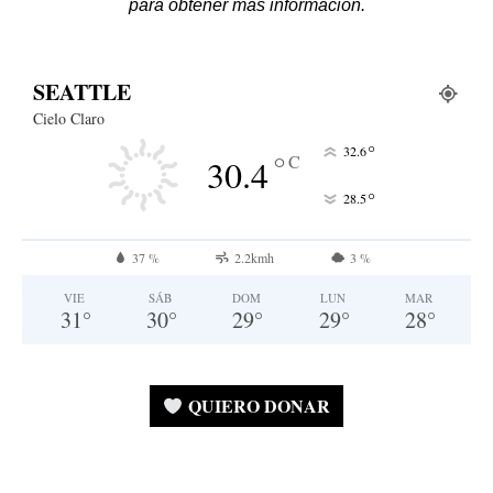
para obtener más información.
SEATTLE
Cielo Claro
°
32.6
°
C
30.4
°
28.5
37 %
2.2kmh
3 %
VIE
SÁB
DOM
LUN
MAR
31
°
30
°
29
°
29
°
28
°
QUIERO DONAR