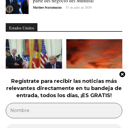
parte del negocio del Mundial
Marines Scaramazza
-
31 de julio de 2026
Estados Unidos
Regístrate para recibir las noticias más
Trump firma nuevas órdenes para
Trump presiona al Senado para
relevantes directamente en tu bandeja de
restringir la ciudadanía por
aprobar el horario de verano
nacimiento
permanente...
entrada, todos los días, ¡ES GRATIS!
América Latina
Milei acusa sin pruebas a Brasil, México y