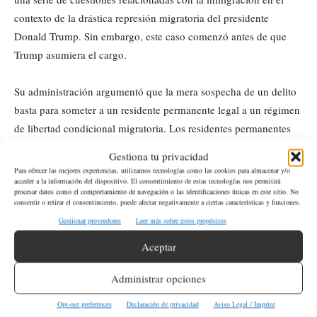
contexto de la drástica represión migratoria del presidente
Donald Trump. Sin embargo, este caso comenzó antes de que
Trump asumiera el cargo.
Su administración argumentó que la mera sospecha de un delito
basta para someter a un residente permanente legal a un régimen
de libertad condicional migratoria. Los residentes permanentes
legales también son conocidos como titulares
Gestiona tu privacidad
Para ofrecer las mejores experiencias, utilizamos tecnologías como las cookies para almacenar y/o
acceder a la información del dispositivo. El consentimiento de estas tecnologías nos permitirá
Los fiscales federales instalaron al tribunal para adoptar una
procesar datos como el comportamiento de navegación o las identificaciones únicas en este sitio. No
interpretación amplia de la autoridad ejecutiva en materia de
consentir o retirar el consentimiento, puede afectar negativamente a ciertas características y funciones.
inmigración.
Gestionar proveedores
Leer más sobre estos propósitos
Aceptar
Otros casos migratorios pendientes
Administrar opciones
ante la Corte Suprema
Opt-out preferences
Declaración de privacidad
Aviso Legal / Imprint