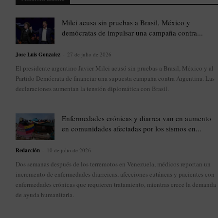
Milei acusa sin pruebas a Brasil, México y
demócratas de impulsar una campaña contra...
Jose Luis Gonzalez
-
27 de julio de 2026
El presidente argentino Javier Milei acusó sin pruebas a Brasil, México y al
Partido Demócrata de financiar una supuesta campaña contra Argentina. Las
declaraciones aumentan la tensión diplomática con Brasil.
Enfermedades crónicas y diarrea van en aumento
en comunidades afectadas por los sismos en...
Redacción
-
10 de julio de 2026
Dos semanas después de los terremotos en Venezuela, médicos reportan un
incremento de enfermedades diarreicas, afecciones cutáneas y pacientes con
enfermedades crónicas que requieren tratamiento, mientras crece la demanda
de ayuda humanitaria.