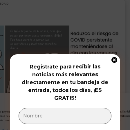
IDAD
Regístrate para recibir las
noticias más relevantes
directamente en tu bandeja de
entrada, todos los días, ¡ES
GRATIS!
Gestiona tu privacidad
as mejores experiencias, utilizamos tecnologías como las cookies para almacenar y/o acceder a la información del
ento de estas tecnologías nos permitirá procesar datos como el comportamiento de navegación o las identificaci
 No consentir o retirar el consentimiento, puede afectar negativamente a ciertas características y funciones.