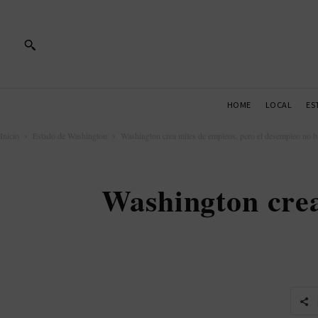
HOME
LOCAL
ES
Inicio
Estado de Washington
Washington crea miles de empleos, pero el desempleo no b
Washington crea