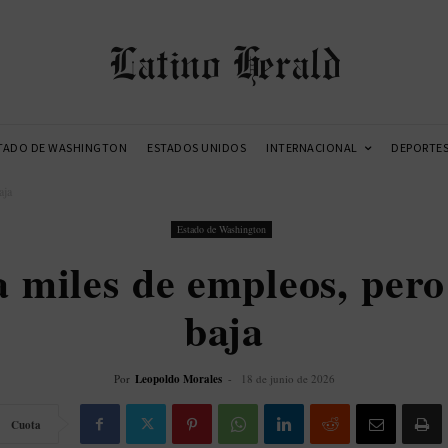
Latino Herald
TADO DE WASHINGTON
ESTADOS UNIDOS
INTERNACIONAL
DEPORTE
aja
Estado de Washington
 miles de empleos, pero
baja
Por
Leopoldo Morales
-
18 de junio de 2026
Cuota