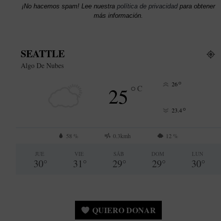
¡No hacemos spam! Lee nuestra
política de privacidad
para obtener
más información.
SEATTLE
Algo De Nubes
°
26
°
25
C
°
23.4
58 %
0.3kmh
12 %
JUE
VIE
SÁB
DOM
LUN
30
°
31
°
29
°
29
°
30
°
QUIERO DONAR