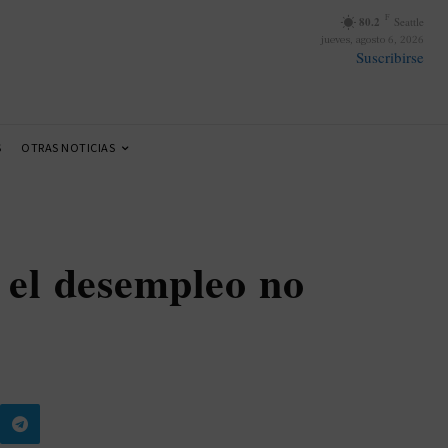
F
80.2
Seattle
jueves, agosto 6, 2026
Suscribirse
S
OTRAS NOTICIAS
 el desempleo no