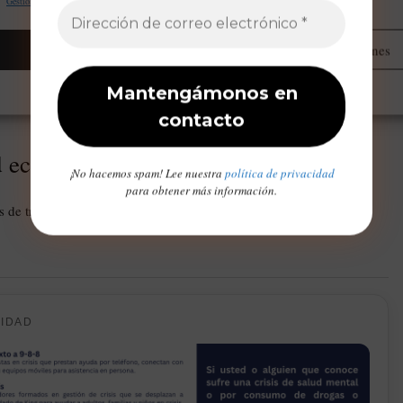
Gestionar proveedores
Leer más sobre estos propósitos
Aceptar
Administrar opciones
Opt-out preferences
Declaración de privacidad
Aviso Legal / Imprint
 un escenario mixto para la economía estatal.
d económica
¡No hacemos spam! Lee nuestra
política de privacidad
para obtener más información.
de trabajo. Al mismo tiempo, el sector público añadió cerca de
CIDAD