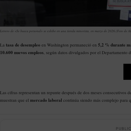
Letrero de «Se busca personal» se exhibe en una tienda minorista, en marzo de 2026.(Foto de 
tasa de desempleo
5,2 % durante m
La
en Washington permaneció en
10.600 nuevos empleos
, según datos divulgados por el Departamento d
Las cifras representan un repunte después de dos meses consecutivos d
mercado laboral
muestran que el
continúa siendo más complejo para q
PUBLI