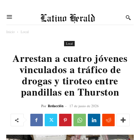
Latino Herald
Inicio
Local
Local
Arrestan a cuatro jóvenes
vinculados a tráfico de
drogas y tiroteo entre
pandillas en Thurston
Por
Redacción
-
17 de junio de 2026