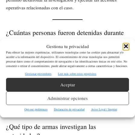
operativas relacionadas con el caso.
¿Cuántas personas fueron detenidas durante
la investigación?
Gestiona tu privacidad
Para ofrecer las mejores experiencias, utilizamos tecnologías como las cookies para almacenar y/o
Las autoridades informaron la detención de cuatro jóvenes,
acceder a la información del dispositivo. El consentimiento de estas tecnologías nos permitirá
procesar datos como el comportamiento de navegación o las identificaciones únicas en este sitio. No
incluido el presunto líder del grupo investigado.
consentir o retirar el consentimiento, puede afectar negativamente a ciertas características y funciones.
Gestionar proveedores
Leer más sobre estos propósitos
¿Qué sustancias ilegales formaban parte de la
Aceptar
investigación?
Administrar opciones
De acuerdo con los investigadores, el caso incluyó presuntas
actividades relacionadas con la distribución de cocaína.
Opt-out preferences
Declaración de privacidad
Aviso Legal / Imprint
¿Qué tipo de armas investigan las