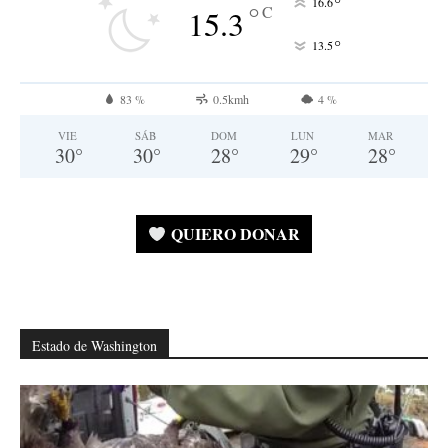
°
16.6
°
C
15.3
°
13.5
83 %
0.5kmh
4 %
VIE
SÁB
DOM
LUN
MAR
30
°
30
°
28
°
29
°
28
°
QUIERO DONAR
Estado de Washington