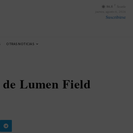
F
86.8
Seattle
jueves, agosto 6, 2026
Suscribirse
S
OTRAS NOTICIAS
a de Lumen Field