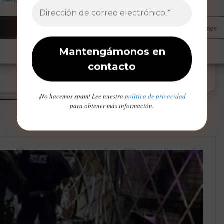
Gestionar proveedores
Leer más sobre estos propósitos
Aceptar
Administrar opciones
Opt-out preferences
Declaración de privacidad
Aviso Legal / Imprint
¡No hacemos spam! Lee nuestra
política de privacidad
para obtener más información.