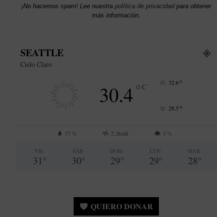
¡No hacemos spam! Lee nuestra
política de privacidad
para obtener
más información.
SEATTLE
Cielo Claro
°
32.6
°
30.4
C
°
28.5
37 %
2.2kmh
3 %
VIE
SÁB
DOM
LUN
MAR
31
°
30
°
29
°
29
°
28
°
QUIERO DONAR