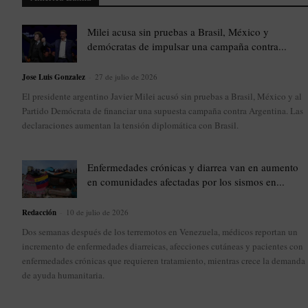
Milei acusa sin pruebas a Brasil, México y
demócratas de impulsar una campaña contra...
Jose Luis Gonzalez
-
27 de julio de 2026
El presidente argentino Javier Milei acusó sin pruebas a Brasil, México y al
Partido Demócrata de financiar una supuesta campaña contra Argentina. Las
declaraciones aumentan la tensión diplomática con Brasil.
Enfermedades crónicas y diarrea van en aumento
en comunidades afectadas por los sismos en...
Redacción
-
10 de julio de 2026
Dos semanas después de los terremotos en Venezuela, médicos reportan un
incremento de enfermedades diarreicas, afecciones cutáneas y pacientes con
enfermedades crónicas que requieren tratamiento, mientras crece la demanda
de ayuda humanitaria.