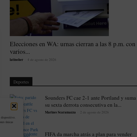
Elecciones en WA: urnas cierran a las 8 p.m. con
varios...
latinoher
-
4 de agosto de 2026
Deportes
Sounders FC cae 2-1 ante Portland y suma
su sexta derrota consecutiva en la...
Marines Scaramazza
-
2 de agosto de 2026
 dispositivo.
ones únicas
FIFA da marcha atrás a plan para vender