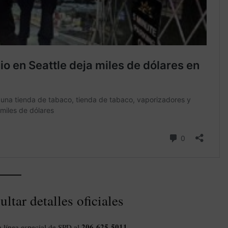
tar detalles oficiales
206-625-5011
a línea especial de SPD al
.