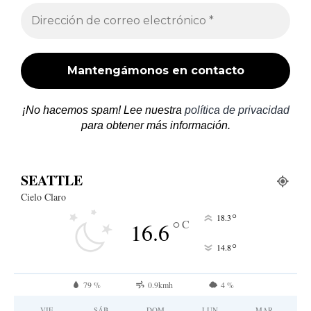
¡No hacemos spam! Lee nuestra
política de privacidad
para obtener más información.
SEATTLE
Cielo Claro
°
18.3
°
C
16.6
°
14.8
79 %
0.9kmh
4 %
VIE
SÁB
DOM
LUN
MAR