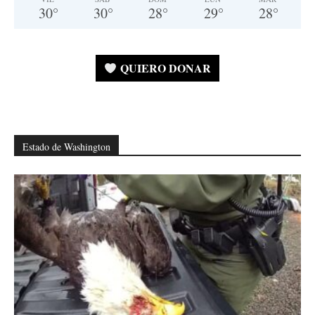
30
°
30
°
28
°
29
°
28
°
QUIERO DONAR
Estado de Washington