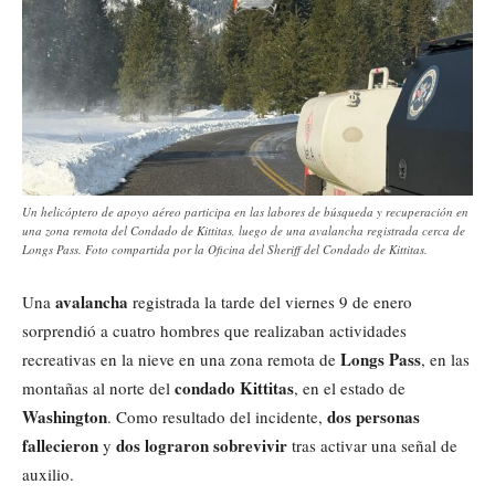
Un helicóptero de apoyo aéreo participa en las labores de búsqueda y recuperación en
una zona remota del Condado de Kittitas, luego de una avalancha registrada cerca de
Longs Pass. Foto compartida por la Oficina del Sheriff del Condado de Kittitas.
avalancha
Una
registrada la tarde del viernes 9 de enero
sorprendió a cuatro hombres que realizaban actividades
Longs Pass
recreativas en la nieve en una zona remota de
, en las
condado Kittitas
montañas al norte del
, en el estado de
Washington
dos personas
. Como resultado del incidente,
fallecieron
dos lograron sobrevivir
y
tras activar una señal de
auxilio.