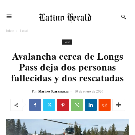
Latino Herald
Inicio
Local
Local
Avalancha cerca de Longs
Pass deja dos personas
fallecidas y dos rescatadas
Por
Marines Scaramazza
-
10 de enero de 2026