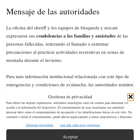
Mensaje de las autoridades
La oficina del sheriff y los equipos de búsqueda y rescate
condolencias a las familias y amistades
expresaron sus
de las
personas fallecidas, reiterando el llamado a extremar
precauciones al practicar actividades recreativas en zonas de
montaña durante el invierno.
Para más información institucional relacionada con este tipo de
emergencias y condiciones de avalancha, las autoridades remiten
Kittitas County Sheriff’s Office
a fuentes oficiales como la
(
sitio
Gestiona tu privacidad
Northwest Avalanche Center
oficial
), el
(
NWAC
) y los recursos
Para ofrecer las mejores experiencias, utilizamos tecnologías como las cookies para almacenar y/o
acceder a la información del dispositivo. El consentimiento de estas tecnologías nos permitirá
Búsqueda y Rescate del Condado King
de
(King County SAR
procesar datos como el comportamiento de navegación o las identificaciones únicas en este sitio. No
en español).
consentir o retirar el consentimiento, puede afectar negativamente a ciertas características y funciones.
Gestionar proveedores
Leer más sobre estos propósitos
Aceptar