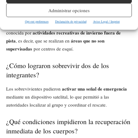
¿Dónde ocurrió exactamente la avalancha?
Administrar opciones
avalancha
Longs Pass
La
se produjo en el área de
, una zona
Opt-out preferences
Declaración de privacidad
Aviso Legal / Imprint
condado Kittitas
montañosa remota ubicada en el norte del
,
actividades recreativas de invierno fuera de
conocida por
pista
áreas que no son
, es decir, que se realizan en
supervisadas
por centros de esquí.
¿Cómo lograron sobrevivir dos de los
integrantes?
activar una señal de emergencia
Los sobrevivientes pudieron
mediante un dispositivo satelital, lo que permitió a las
autoridades localizar al grupo y coordinar el rescate.
¿Qué condiciones impidieron la recuperación
inmediata de los cuerpos?