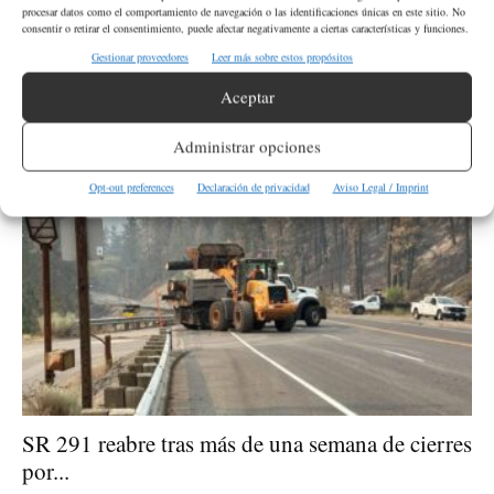
procesar datos como el comportamiento de navegación o las identificaciones únicas en este sitio. No
QUIERO DONAR
consentir o retirar el consentimiento, puede afectar negativamente a ciertas características y funciones.
Gestionar proveedores
Leer más sobre estos propósitos
Aceptar
Administrar opciones
Estado de Washington
Opt-out preferences
Declaración de privacidad
Aviso Legal / Imprint
SR 291 reabre tras más de una semana de cierres
por...