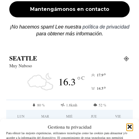
¡No hacemos spam! Lee nuestra
política de privacidad
para obtener más información.
SEATTLE
Muy Nuboso
°
17.9
°
C
16.3
°
14.5
80 %
1.8kmh
52 %
LUN
MAR
MIÉ
JUE
VIE
25
°
29
°
28
°
29
°
29
°
Gestiona tu privacidad
Para ofrecer las mejores experiencias, utilizamos tecnologías como las cookies para almacenar y/o
acceder a la información del dispositivo. El consentimiento de estas tecnologías nos permitirá