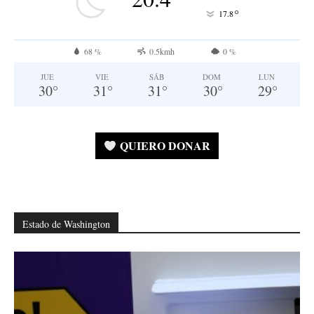
°
17.8
68 %
0.5kmh
0 %
JUE
VIE
SÁB
DOM
LUN
30
°
31
°
31
°
30
°
29
°
QUIERO DONAR
Estado de Washington