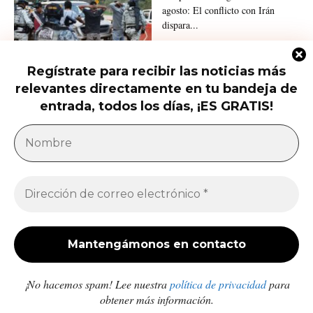
agosto: El conflicto con Irán
dispara...
Regístrate para recibir las noticias más
relevantes directamente en tu bandeja de
Ofrecen 25 millones por el nuevo
líder del CJNG y hay...
entrada, todos los días, ¡ES GRATIS!
América Latina
Milei acusa sin pruebas a Brasil, México y
demócratas de impulsar una campaña contra...
Jose Luis Gonzalez
-
27 de julio de 2026
Enfermedades crónicas y diarrea van en aumento
en comunidades afectadas por los sismos en...
Redacción
-
10 de julio de 2026
¡No hacemos spam! Lee nuestra
política de privacidad
para
obtener más información.