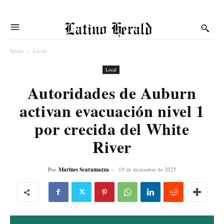
Latino Herald
Inicio
Local
Local
Autoridades de Auburn
activan evacuación nivel 1
por crecida del White
River
Por
Marines Scaramazza
-
19 de diciembre de 2025