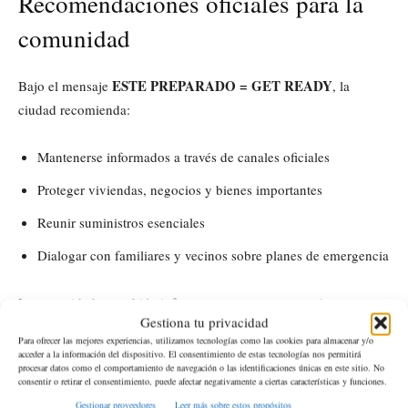
Recomendaciones oficiales para la
comunidad
ESTE PREPARADO = GET READY
Bajo el mensaje
, la
ciudad recomienda:
Mantenerse informados a través de canales oficiales
Proteger viviendas, negocios y bienes importantes
Reunir suministros esenciales
Dialogar con familiares y vecinos sobre planes de emergencia
no se reportan
Las autoridades también informaron que
Gestiona tu privacidad
impactos en el lado norte y oeste
del área cercana al río.
Para ofrecer las mejores experiencias, utilizamos tecnologías como las cookies para almacenar y/o
acceder a la información del dispositivo. El consentimiento de estas tecnologías nos permitirá
procesar datos como el comportamiento de navegación o las identificaciones únicas en este sitio. No
Dónde consultar actualizaciones
consentir o retirar el consentimiento, puede afectar negativamente a ciertas características y funciones.
Gestionar proveedores
Leer más sobre estos propósitos