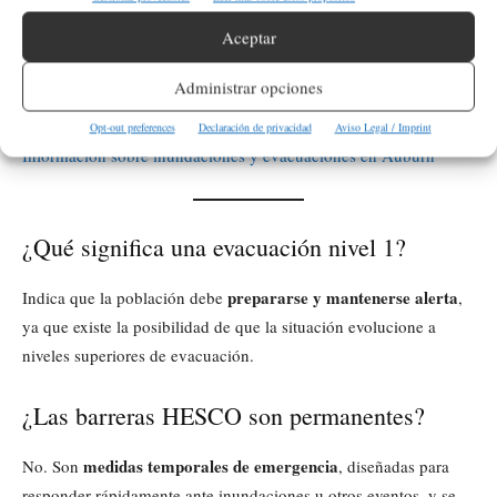
oficiales
Aceptar
City of Auburn
La
solicita a la comunidad seguir las
Administrar opciones
READY–SET–GO
actualizaciones y la guía
sobre inundaciones
en su sitio web oficial:
Opt-out preferences
Declaración de privacidad
Aviso Legal / Imprint
Información sobre inundaciones y evacuaciones en Auburn
¿Qué significa una evacuación nivel 1?
prepararse y mantenerse alerta
Indica que la población debe
,
ya que existe la posibilidad de que la situación evolucione a
niveles superiores de evacuación.
¿Las barreras HESCO son permanentes?
medidas temporales de emergencia
No. Son
, diseñadas para
responder rápidamente ante inundaciones u otros eventos, y se