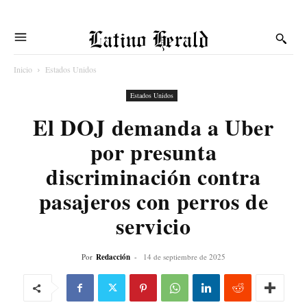
Latino Herald
Inicio
Estados Unidos
Estados Unidos
El DOJ demanda a Uber
por presunta
discriminación contra
pasajeros con perros de
servicio
Por
Redacción
-
14 de septiembre de 2025