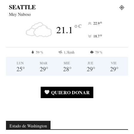
SEATTLE
Muy Nuboso
°
22.9
°
C
21.1
°
18.7
59 %
1.3kmh
79 %
LUN
MAR
MIÉ
JUE
VIE
25
°
29
°
28
°
29
°
29
°
QUIERO DONAR
Estado de Washington