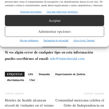
procesar datos como el comportamiento de navegación o las identificaciones únicas en este sitio. No
consentir o retirar el consentimiento, puede afectar negativamente a ciertas características y funciones.
de Justicia?
Gestionar proveedores
Leer más sobre estos propósitos
La demanda pide 125 millones de dólares en compensación para
Aceptar
los pasajeros afectados. También exige que Uber cambie sus
políticas y capacite a sus conductores y personal para cumplir
Administrar opciones
con la Ley de Estadounidenses con Discapacidades (ADA).
Opt-out preferences
Declaración de privacidad
Aviso Legal / Imprint
Si ves algún error de cualquier tipo en esta información
puedes escribirnos al email:
info@latinoherald.com
ETIQUETAS
ADA
Demanda
Departamento de Justicia
discriminación
Uber
Artículo anterior
Artículo siguiente
Hoteles de Seattle alcanzan
Comunidad mexicana celebra el
récord de visitantes en el verano
Grito de Independencia en