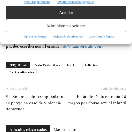
Gestionar proveedores
Leer más sobre estos propósitos
Productos como el café de Brasil, arroz jazmín de Tailandia,
Aceptar
aguacates de México y azúcar importado serán los más
afectados.
Administrar opciones
Opt-out preferences
Declaración de privacidad
Aviso Legal / Imprint
Si ves algún error de cualquier tipo en esta información
puedes escribirnos al email:
info@latinoherald.com
ETIQUETAS
Costo Cesta Básica
EE. UU.
Inflación
Precios Alimentos
Artículo anterior
Artículo siguiente
Sujeto arrestado por apuñalar a
Piloto de Delta enfrenta 24
su pareja en caso de violencia
cargos por abuso sexual infantil
doméstica
Artículos relacionados
Más del autor