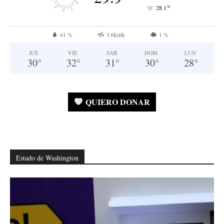
°
28.1
41 %
3.6kmh
1 %
JUE
VIE
SÁB
DOM
LUN
30
°
32
°
31
°
30
°
28
°
QUIERO DONAR
Estado de Washington