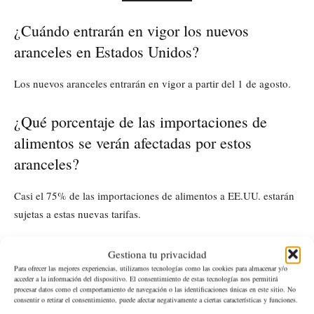
¿Cuándo entrarán en vigor los nuevos
aranceles en Estados Unidos?
Los nuevos aranceles entrarán en vigor a partir del 1 de agosto.
¿Qué porcentaje de las importaciones de
alimentos se verán afectadas por estos
aranceles?
Casi el 75% de las importaciones de alimentos a EE.UU. estarán
sujetas a estas nuevas tarifas.
¿Qué tipo de productos alimenticios
Gestiona tu privacidad
importados serán los más afectados por los
Para ofrecer las mejores experiencias, utilizamos tecnologías como las cookies para almacenar y/o
acceder a la información del dispositivo. El consentimiento de estas tecnologías nos permitirá
aranceles?
procesar datos como el comportamiento de navegación o las identificaciones únicas en este sitio. No
consentir o retirar el consentimiento, puede afectar negativamente a ciertas características y funciones.