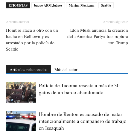
ETIQUETAS
buque ARM Juárez
Marina Mexicana
Seattle
Artículo anterior
Artículo siguiente
Hombre ataca a otro con un
Elon Musk anuncia la creación
hacha en Belltown y es
del «America Party» tras ruptura
arrestado por la policía de
con Trump
Seattle
Artículos relacionados
Más del autor
Policía de Tacoma rescata a más de 30
gatos de un barco abandonado
Hombre de Renton es acusado de matar
intencionalmente a compañero de trabajo
en Issaquah