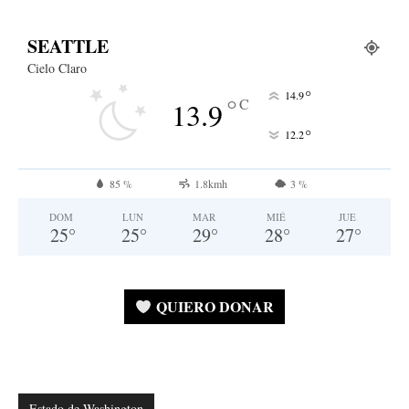
SEATTLE
Cielo Claro
°
14.9
°
C
13.9
°
12.2
85 %
1.8kmh
3 %
DOM
LUN
MAR
MIÉ
JUE
25
°
25
°
29
°
28
°
27
°
QUIERO DONAR
Estado de Washington