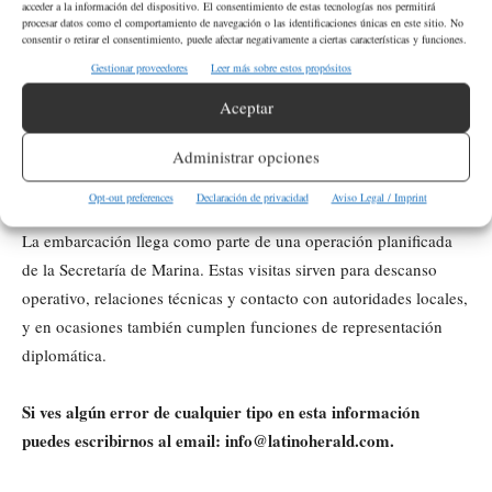
acceder a la información del dispositivo. El consentimiento de estas tecnologías nos permitirá
horarios?
procesar datos como el comportamiento de navegación o las identificaciones únicas en este sitio. No
consentir o retirar el consentimiento, puede afectar negativamente a ciertas características y funciones.
Gestionar proveedores
Leer más sobre estos propósitos
El ARM Juárez estará abierto al público el martes 8 y miércoles 9
de julio, de 12:00 p.m. a 5:00 p.m., en el Pier 90 del Puerto de
Aceptar
Seattle. La entrada es libre y no se necesita cita.
Administrar opciones
¿Cuál es el objetivo de esta visita a Seattle?
Opt-out preferences
Declaración de privacidad
Aviso Legal / Imprint
La embarcación llega como parte de una operación planificada
de la Secretaría de Marina. Estas visitas sirven para descanso
operativo, relaciones técnicas y contacto con autoridades locales,
y en ocasiones también cumplen funciones de representación
diplomática.
Si ves algún error de cualquier tipo en esta información
puedes escribirnos al email: info@latinoherald.com.