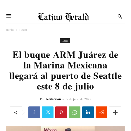
Latino Herald
Inicio
Local
Local
El buque ARM Juárez de
la Marina Mexicana
llegará al puerto de Seattle
este 8 de julio
Por
Redacción
-
5 de julio de 2025