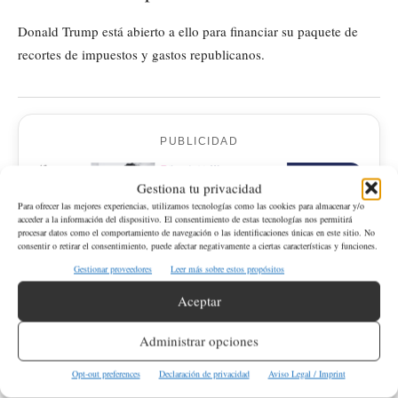
Donald Trump está abierto a ello para financiar su paquete de
recortes de impuestos y gastos republicanos.
PUBLICIDAD
Gestiona tu privacidad
Para ofrecer las mejores experiencias, utilizamos tecnologías como las cookies para almacenar y/o
acceder a la información del dispositivo. El consentimiento de estas tecnologías nos permitirá
procesar datos como el comportamiento de navegación o las identificaciones únicas en este sitio. No
consentir o retirar el consentimiento, puede afectar negativamente a ciertas características y funciones.
Gestionar proveedores
Leer más sobre estos propósitos
Aceptar
¿Qué opciones se debaten en el Partido
Republicano para ajustar los impuestos a los
Administrar opciones
más ricos?
Opt-out preferences
Declaración de privacidad
Aviso Legal / Imprint