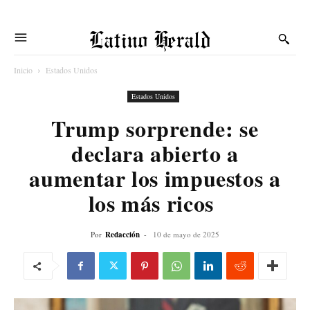
Latino Herald
Inicio
Estados Unidos
Estados Unidos
Trump sorprende: se
declara abierto a
aumentar los impuestos a
los más ricos
Por
Redacción
-
10 de mayo de 2025