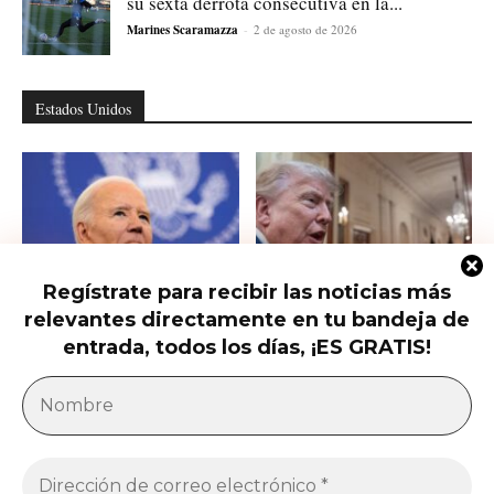
su sexta derrota consecutiva en la...
Marines Scaramazza
-
2 de agosto de 2026
Estados Unidos
Regístrate para recibir las noticias más
relevantes directamente en tu bandeja de
Hunter Biden habla del cáncer de
Qué saber del nuevo intento de
su padre que avanzó hasta...
Trump de limitar la ciudadanía...
entrada, todos los días, ¡ES GRATIS!
América Latina
Milei acusa sin pruebas a Brasil, México y
demócratas de impulsar una campaña contra...