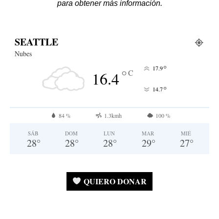
para obtener más información.
SEATTLE
Nubes
°
17.9
°
C
16.4
°
14.7
84 %
1.3kmh
100 %
SÁB
DOM
LUN
MAR
MIÉ
28
°
28
°
28
°
29
°
27
°
QUIERO DONAR