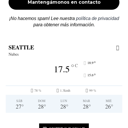
¡No hacemos spam! Lee nuestra
política de privacidad
para obtener más información.
SEATTLE
Nubes
°
18.9
°
C
17.5
°
15.6
78 %
1.3kmh
99 %
SÁB
DOM
LUN
MAR
MIÉ
27
°
28
°
28
°
28
°
26
°