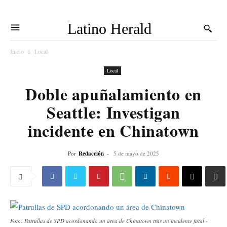
Latino Herald
Inicio
Local
Local
Doble apuñalamiento en
Seattle: Investigan
incidente en Chinatown
Por
Redacción
-
5 de mayo de 2025
Foto: Patrullas de SPD acordonando un área de Chinatown tras un incidente fatal -