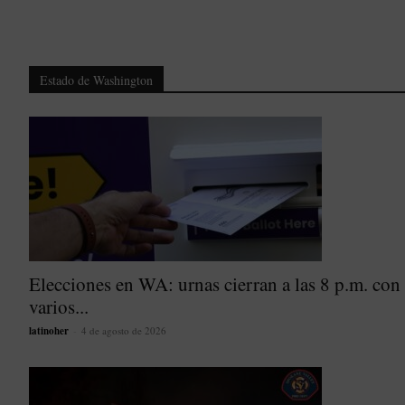
Estado de Washington
Elecciones en WA: urnas cierran a las 8 p.m. con
varios...
latinoher
-
4 de agosto de 2026