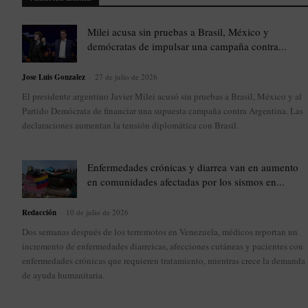
Milei acusa sin pruebas a Brasil, México y
demócratas de impulsar una campaña contra...
Jose Luis Gonzalez
-
27 de julio de 2026
El presidente argentino Javier Milei acusó sin pruebas a Brasil, México y al
Partido Demócrata de financiar una supuesta campaña contra Argentina. Las
declaraciones aumentan la tensión diplomática con Brasil.
Enfermedades crónicas y diarrea van en aumento
en comunidades afectadas por los sismos en...
Redacción
-
10 de julio de 2026
Dos semanas después de los terremotos en Venezuela, médicos reportan un
incremento de enfermedades diarreicas, afecciones cutáneas y pacientes con
enfermedades crónicas que requieren tratamiento, mientras crece la demanda
de ayuda humanitaria.