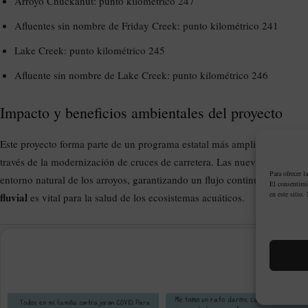
Arroyo Chuckanut: punto kilométrico 247
Afluentes sin nombre de Friday Creek: punto kilométrico 241
Lake Creek: punto kilométrico 245
Afluente sin nombre de Lake Creek: punto kilométrico 246
Impacto y beneficios ambientales del proyecto
Este proyecto forma parte de un programa estatal más amplio del WSDOT 
través de la modernización de cruces de carretera. Las nuevas estructur
Para ofrecer l
entorno natural de los arroyos, garantizando un flujo continuo del agua
El consentimi
en este sitio.
fluvial
es vital para la salud de los ecosistemas acuáticos.
PUBLIC