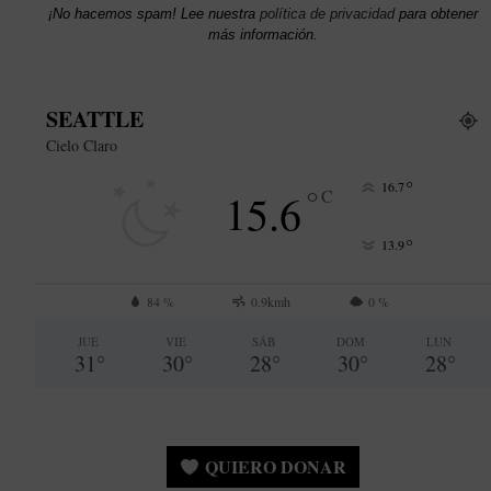
¡No hacemos spam! Lee nuestra
política de privacidad
para obtener
más información.
SEATTLE
Cielo Claro
°
16.7
°
15.6
C
°
13.9
84 %
0.9kmh
0 %
JUE
VIE
SÁB
DOM
LUN
31
°
30
°
28
°
30
°
28
°
QUIERO DONAR