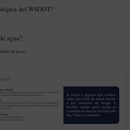
ecológica del WSDOT?
 de agua?
ánsito de peces.
CIDAD