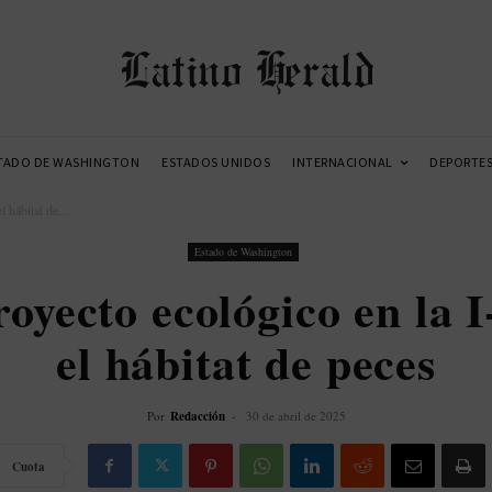
Latino Herald
TADO DE WASHINGTON
ESTADOS UNIDOS
INTERNACIONAL
DEPORTE
 hábitat de...
Estado de Washington
yecto ecológico en la I
el hábitat de peces
Por
Redacción
-
30 de abril de 2025
Cuota