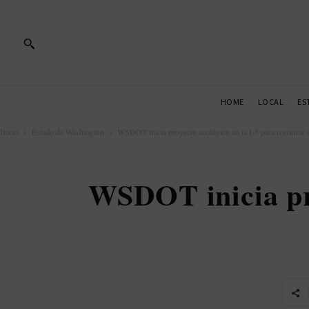
HOME
LOCAL
ES
Inicio
Estado de Washington
WSDOT inicia proyecto ecológico en la I-5 para restaurar el
WSDOT inicia pro