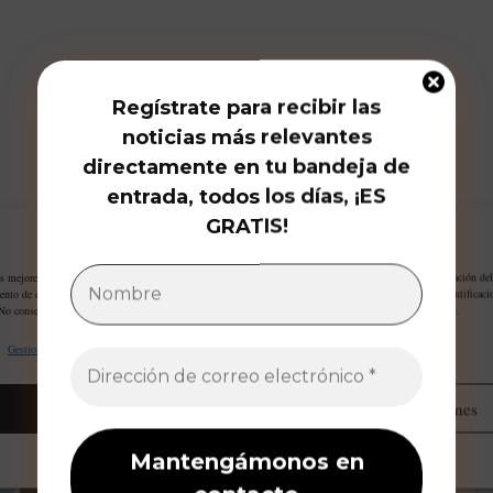
Regístrate para recibir las
noticias más relevantes
directamente en tu bandeja de
entrada, todos los días, ¡ES
GRATIS!
que busca la restauración de hábitats de peces en todo el estado, a
Gestiona tu privacidad
as se han diseñado para integrarse de forma más efectiva con el
as mejores experiencias, utilizamos tecnologías como las cookies para almacenar y/o acceder a la información del
conectividad
 y la migración segura de las especies acuáticas. La
ento de estas tecnologías nos permitirá procesar datos como el comportamiento de navegación o las identificaci
 No consentir o retirar el consentimiento, puede afectar negativamente a ciertas características y funciones.
Gestionar proveedores
Leer más sobre estos propósitos
IDAD
Aceptar
Administrar opciones
Opt-out preferences
Declaración de privacidad
Aviso Legal / Imprint