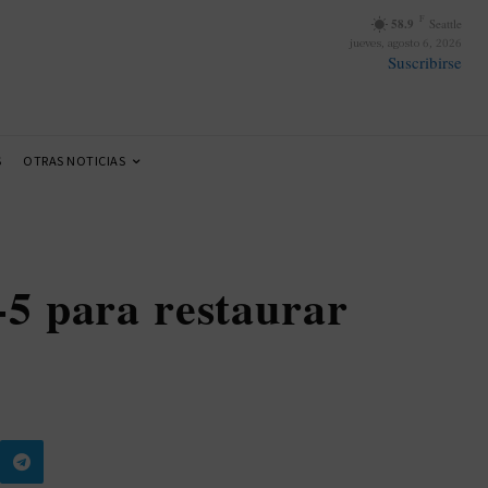
F
58.9
Seattle
jueves, agosto 6, 2026
Suscribirse
S
OTRAS NOTICIAS
-5 para restaurar