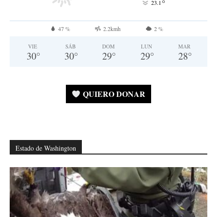
°
23.1
47 %
2.2kmh
2 %
VIE
SÁB
DOM
LUN
MAR
30
°
30
°
29
°
29
°
28
°
QUIERO DONAR
Estado de Washington