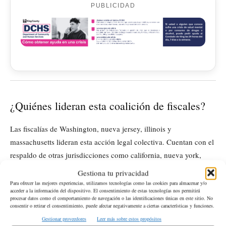
PUBLICIDAD
¿Quiénes lideran esta coalición de fiscales?
Las fiscalías de Washington, nueva jersey, illinois y
massachusetts lideran esta acción legal colectiva. Cuentan con el
respaldo de otras jurisdicciones como california, nueva york,
oregón, hawái y el distrito de columbia.
Gestiona tu privacidad
Para ofrecer las mejores experiencias, utilizamos tecnologías como las cookies para almacenar y/o
acceder a la información del dispositivo. El consentimiento de estas tecnologías nos permitirá
¿Por qué es importante la independencia de
procesar datos como el comportamiento de navegación o las identificaciones únicas en este sitio. No
consentir o retirar el consentimiento, puede afectar negativamente a ciertas características y funciones.
los abogados?
Gestionar proveedores
Leer más sobre estos propósitos