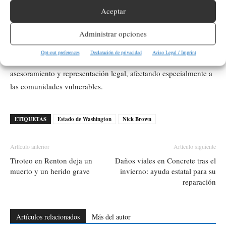
La independencia de los abogados es fundamental para
Aceptar
garantizar el acceso a la justicia y proteger los derechos de todos
Administrar opciones
los ciudadanos. Si los abogados temen represalias por
representar causas impopulares o controvertidas, se
Opt-out preferences
Declaración de privacidad
Aviso Legal / Imprint
comprometería la capacidad de las personas para obtener
asesoramiento y representación legal, afectando especialmente a
las comunidades vulnerables.
ETIQUETAS
Estado de Washington
Nick Brown
Artículo anterior
Artículo siguiente
Tiroteo en Renton deja un
Daños viales en Concrete tras el
muerto y un herido grave
invierno: ayuda estatal para su
reparación
Artículos relacionados
Más del autor